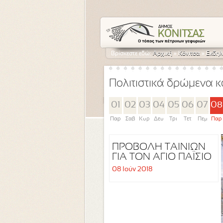
Βρίσκεστε εδώ:
Αρχική
»
Κόνιτσα
»
Εκδηλ
Πολιτιστικά δρώμενα κ
01
02
03
04
05
06
07
08
Παρ
Σαβ
Κυρ
Δευ
Τρι
Τετ
Πεμ
Παρ
ΠΡΟΒΟΛΗ ΤΑΙΝΙΩΝ
ΓΙΑ ΤΟΝ ΑΓΙΟ ΠΑΪΣΙΟ
ΣΤΗΝ ΚΕΝΤΡΙΚΗ
08 Ιούν 2018
ΠΛΑΤΕΙΑ ΚΟΝΙΤΣΑΣ