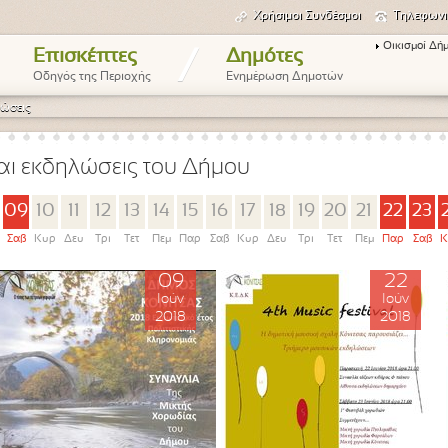
Χρήσιμοι Συνδέσμοι
Τηλεφωνι
Οικισμοί Δή
/
Επισκέπτες
Δημότες
Οδηγός της Περιοχής
Ενημέρωση Δημοτών
ώσεις
αι εκδηλώσεις του Δήμου
09
10
11
12
13
14
15
16
17
18
19
20
21
22
23
Σαβ
Κυρ
Δευ
Τρι
Τετ
Πεμ
Παρ
Σαβ
Κυρ
Δευ
Τρι
Τετ
Πεμ
Παρ
Σαβ
Κ
09
22
Ιούν
Ιούν
2018
2018