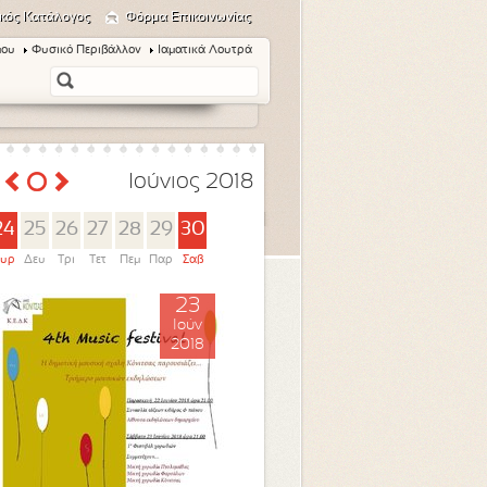
κός Κατάλογος
Φόρμα Επικοινωνίας
μου
Φυσικό Περιβάλλον
Ιαματικά Λουτρά
Ιούνιος 2018
24
25
26
27
28
29
30
υρ
Δευ
Τρι
Τετ
Πεμ
Παρ
Σαβ
23
Ιούν
2018