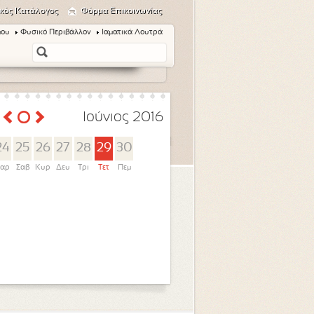
κός Κατάλογος
Φόρμα Επικοινωνίας
μου
Φυσικό Περιβάλλον
Ιαματικά Λουτρά
Ιούνιος 2016
24
25
26
27
28
29
30
αρ
Σαβ
Κυρ
Δευ
Τρι
Τετ
Πεμ