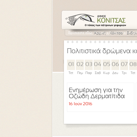
Βρίσκεστε εδώ:
Αρχική
»
Κόνιτσα
»
Εκδηλ
Πολιτιστικά δρώμενα κ
01
02
03
04
05
06
07
08
Τετ
Πεμ
Παρ
Σαβ
Κυρ
Δευ
Τρι
Τετ
Ενημέρωση για την
Οζώδη Δερματίτιδα
των Βοοειδών
16 Ιούν 2016