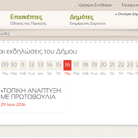
Χρήσιμοι Συνδέσμοι
Τηλεφωνι
Οικισμοί Δή
/
Επισκέπτες
Δημότες
Οδηγός της Περιοχής
Ενημέρωση Δημοτών
ώσεις
αι εκδηλώσεις του Δήμου
09
10
11
12
13
14
15
16
17
18
19
20
21
22
23
Πεμ
Παρ
Σαβ
Κυρ
Δευ
Τρι
Τετ
Πεμ
Παρ
Σαβ
Κυρ
Δευ
Τρι
Τετ
Πεμ
Π
«ΤΟΠΙΚΗ ΑΝΑΠΤΥΞΗ
ΜΕ ΠΡΩΤΟΒΟΥΛΙΑ
ΤΟΠΙΚΩΝ
29 Ιούν 2016
ΚΟΙΝΟΤΗΤΩΝ»
ΤΟΠΙΚΟ ΠΡΟΓΡΑΜΜΑ
CLLD/LEADER