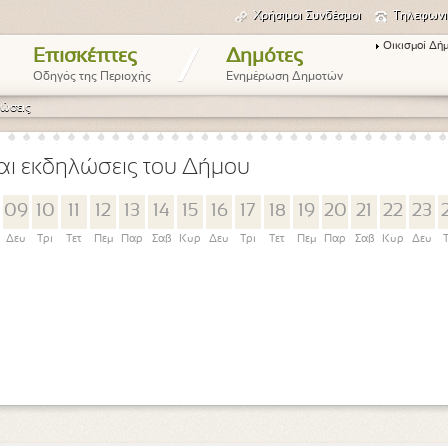
Χρήσιμοι Συνδέσμοι
Τηλεφωνι
Οικισμοί Δή
/
Επισκέπτες
Δημότες
Οδηγός της Περιοχής
Ενημέρωση Δημοτών
ώσεις
αι εκδηλώσεις του Δήμου
09
10
11
12
13
14
15
16
17
18
19
20
21
22
23
Δευ
Τρι
Τετ
Πεμ
Παρ
Σαβ
Κυρ
Δευ
Τρι
Τετ
Πεμ
Παρ
Σαβ
Κυρ
Δευ