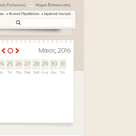
κός Κατάλογος
Φόρμα Επικοινωνίας
μου
Φυσικό Περιβάλλον
Ιαματικά Λουτρά
Μάιος 2016
24
25
26
27
28
29
30
31
Τρι
Τετ
Πεμ
Παρ
Σαβ
Κυρ
Δευ
Τρι