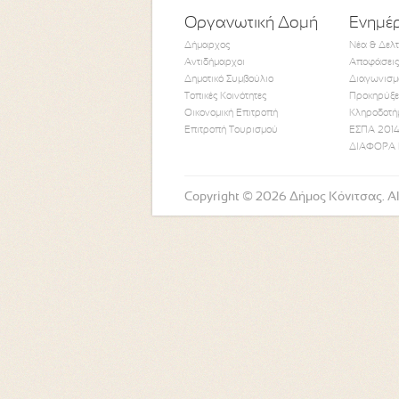
Οργανωτική Δομή
Ενημέ
Δήμαρχος
Νέα & Δελ
Αντιδήμαρχοι
Αποφάσεις
Δημοτικό Συμβούλιο
Διαγωνισμ
Τοπικές Κοινότητες
Προκηρύξε
Οικονομική Επιτροπή
Κληροδοτή
Επιτροπή Τουρισμού
ΕΣΠΑ 2014
ΔΙΑΦΟΡΑ 
Copyright © 2026 Δήμος Κόνιτσας. All