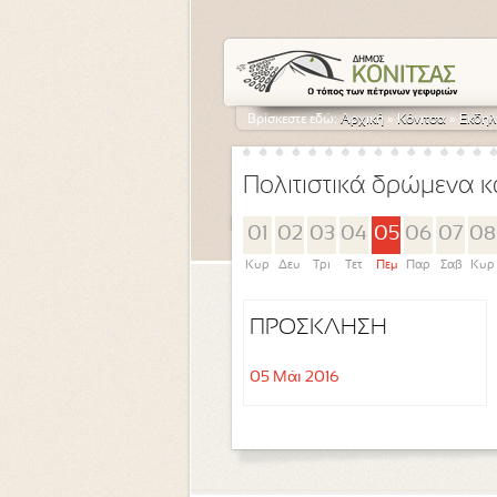
Βρίσκεστε εδώ:
Αρχική
»
Κόνιτσα
»
Εκδηλ
Πολιτιστικά δρώμενα κ
01
02
03
04
05
06
07
08
Κυρ
Δευ
Τρι
Τετ
Πεμ
Παρ
Σαβ
Κυρ
ΠΡΟΣΚΛΗΣΗ
05 Μάι 2016