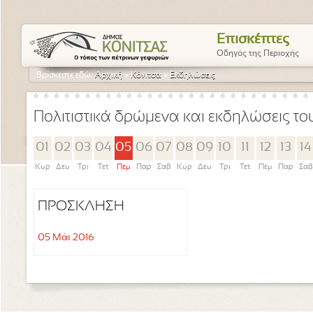
Επισκέπτες
Οδηγός της Περιοχής
Βρίσκεστε εδώ:
Αρχική
»
Κόνιτσα
»
Εκδηλώσεις
Πολιτιστικά δρώμενα και εκδηλώσεις τ
01
02
03
04
05
06
07
08
09
10
11
12
13
14
Κυρ
Δευ
Τρι
Τετ
Πεμ
Παρ
Σαβ
Κυρ
Δευ
Τρι
Τετ
Πεμ
Παρ
Σαβ
ΠΡΟΣΚΛΗΣΗ
05 Μάι 2016