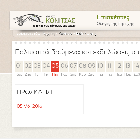
Επισκέπτες
Οδηγός της Περιοχής
Βρίσκεστε εδώ:
Αρχική
»
Κόνιτσα
»
Εκδηλώσεις
Πολιτιστικά δρώμενα και εκδηλώσεις τ
01
02
03
04
05
06
07
08
09
10
11
12
13
14
Κυρ
Δευ
Τρι
Τετ
Πεμ
Παρ
Σαβ
Κυρ
Δευ
Τρι
Τετ
Πεμ
Παρ
Σαβ
ΠΡΟΣΚΛΗΣΗ
05 Μάι 2016