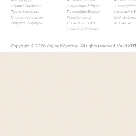
Αντιδήμαρχοι
Αποφάσεις Δήμου
Αποκεντρωμέν
Δημοτικό Συμβούλιο
Διαγωνισμοί & Έργα
Διοίκηση & Επ
Τοπικές Κοινότητες
Προκηρύξεις Θέσεων
Κοινωφελής Ε
Οικονομική Επιτροπή
Κληροδοτήματα
Σχολικές Επιτ
Like Us
Follow Us
Watch
Επιτροπή Τουρισμού
ΕΣΠΑ 2014 - 2020
ΚΕ.Π.Α.Π.Α.
ΔΙΑΦΟΡΑ ΕΓΓΡΑΦΑ
Copyright © 2026 Δήμος Κόνιτσας. All rights reserved. Valid
XH