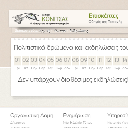
Επισκέπτες
Οδηγός της Περιοχής
Βρίσκεστε εδώ:
Αρχική
»
Κόνιτσα
»
Εκδηλώσεις
Πολιτιστικά δρώμενα και εκδηλώσεις τ
01
02
03
04
05
06
07
08
09
10
11
12
13
14
Τρι
Τετ
Πεμ
Παρ
Σαβ
Κυρ
Δευ
Τρι
Τετ
Πεμ
Παρ
Σαβ
Κυρ
Δευ
Δεν υπάρχουν διαθέσιμες εκδηλώσεις
Οργανωτική Δομή
Ενημέρωση
Υπηρεσί
Δήμαρχος
Νέα & Δελτία Τύπου
Κεντρικές Υπη