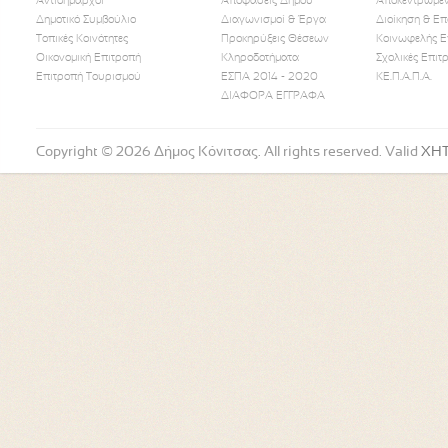
Αντιδήμαρχοι
Αποφάσεις Δήμου
Αποκεντρωμέν
Δημοτικό Συμβούλιο
Διαγωνισμοί & Έργα
Διοίκηση & Επ
Τοπικές Κοινότητες
Προκηρύξεις Θέσεων
Κοινωφελής Ε
Οικονομική Επιτροπή
Κληροδοτήματα
Σχολικές Επιτ
Like Us
Follow Us
Watch
Επιτροπή Τουρισμού
ΕΣΠΑ 2014 - 2020
ΚΕ.Π.Α.Π.Α.
ΔΙΑΦΟΡΑ ΕΓΓΡΑΦΑ
Copyright © 2026 Δήμος Κόνιτσας. All rights reserved. Valid
XH