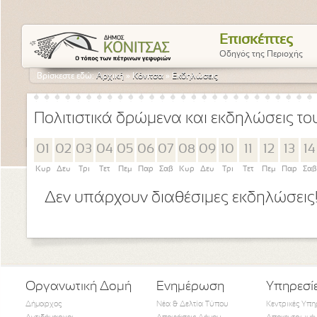
Επισκέπτες
Οδηγός της Περιοχής
Βρίσκεστε εδώ:
Αρχική
»
Κόνιτσα
»
Εκδηλώσεις
Πολιτιστικά δρώμενα και εκδηλώσεις τ
01
02
03
04
05
06
07
08
09
10
11
12
13
14
Κυρ
Δευ
Τρι
Τετ
Πεμ
Παρ
Σαβ
Κυρ
Δευ
Τρι
Τετ
Πεμ
Παρ
Σαβ
Δεν υπάρχουν διαθέσιμες εκδηλώσεις
Οργανωτική Δομή
Ενημέρωση
Υπηρεσί
Δήμαρχος
Νέα & Δελτία Τύπου
Κεντρικές Υπη