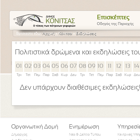
Επισκέπτες
Οδηγός της Περιοχής
Βρίσκεστε εδώ:
Αρχική
»
Κόνιτσα
»
Εκδηλώσεις
Πολιτιστικά δρώμενα και εκδηλώσεις τ
01
02
03
04
05
06
07
08
09
10
11
12
13
14
Τρι
Τετ
Πεμ
Παρ
Σαβ
Κυρ
Δευ
Τρι
Τετ
Πεμ
Παρ
Σαβ
Κυρ
Δευ
Δεν υπάρχουν διαθέσιμες εκδηλώσεις
Οργανωτική Δομή
Ενημέρωση
Υπηρεσί
Δήμαρχος
Νέα & Δελτία Τύπου
Κεντρικές Υπη