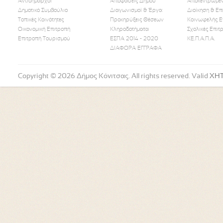
Αντιδήμαρχοι
Αποφάσεις Δήμου
Αποκεντρωμέν
Δημοτικό Συμβούλιο
Διαγωνισμοί & Έργα
Διοίκηση & Επ
Τοπικές Κοινότητες
Προκηρύξεις Θέσεων
Κοινωφελής Ε
Οικονομική Επιτροπή
Κληροδοτήματα
Σχολικές Επιτ
Like Us
Follow Us
Watch
Επιτροπή Τουρισμού
ΕΣΠΑ 2014 - 2020
ΚΕ.Π.Α.Π.Α.
ΔΙΑΦΟΡΑ ΕΓΓΡΑΦΑ
Copyright © 2026 Δήμος Κόνιτσας. All rights reserved. Valid
XH