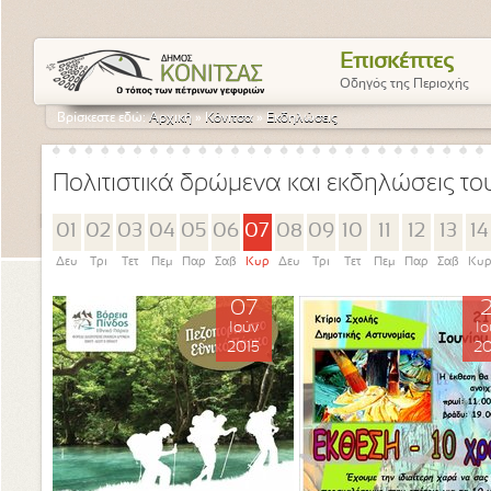
Επισκέπτες
Οδηγός της Περιοχής
Βρίσκεστε εδώ:
Αρχική
»
Κόνιτσα
»
Εκδηλώσεις
Πολιτιστικά δρώμενα και εκδηλώσεις τ
01
02
03
04
05
06
07
08
09
10
11
12
13
14
Δευ
Τρι
Τετ
Πεμ
Παρ
Σαβ
Κυρ
Δευ
Τρι
Τετ
Πεμ
Παρ
Σαβ
Κυ
07
2
Ιούν
Ιο
2015
20