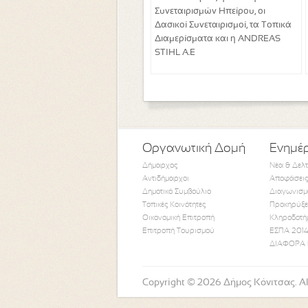
Συνεταιρισμών Ηπείρου, οι
Δασικοί Συνεταιρισμοί, τα Τοπικά
Διαμερίσματα και η ANDREAS
STIHL A.E
Οργανωτική Δομή
Ενημέ
Δήμαρχος
Νέα & Δελ
Αντιδήμαρχοι
Αποφάσεις
Δημοτικό Συμβούλιο
Διαγωνισμ
Τοπικές Κοινότητες
Προκηρύξε
Οικονομική Επιτροπή
Κληροδοτή
Επιτροπή Τουρισμού
ΕΣΠΑ 2014
ΔΙΑΦΟΡΑ 
Copyright © 2026 Δήμος Κόνιτσας. All