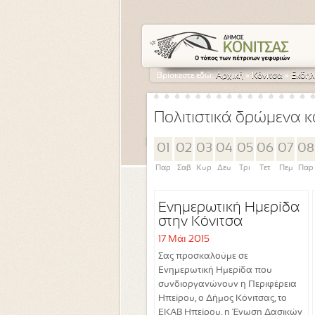
Βρίσκεστε εδώ:
Αρχική
»
Κόνιτσα
»
Εκδηλ
Πολιτιστικά δρώμενα κ
01
02
03
04
05
06
07
08
Παρ
Σαβ
Κυρ
Δευ
Τρι
Τετ
Πεμ
Παρ
Ενημερωτική Ημερίδα
στην Κόνιτσα
17 Μάι 2015
Σας προσκαλούμε σε
Ενημερωτική Ημερίδα που
συνδιοργανώνουν η Περιφέρεια
Ηπείρου, ο Δήμος Κόνιτσας, το
ΕΚΑΒ Ηπείρου, η Ένωση Δασικών