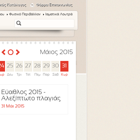
κός Κατάλογος
Φόρμα Επικοινωνίας
μου
Φυσικό Περιβάλλον
Ιαματικά Λουτρά
Μάιος 2015
24
25
26
27
28
29
30
31
υρ
Δευ
Τρι
Τετ
Πεμ
Παρ
Σαβ
Κυρ
Εύαθλος 2015 -
Αλεξίπτωτο πλαγιάς
31 Μάι 2015