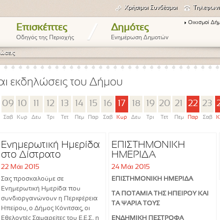
Χρήσιμοι Συνδέσμοι
Τηλεφωνι
Οικισμοί Δή
/
Επισκέπτες
Δημότες
Οδηγός της Περιοχής
Ενημέρωση Δημοτών
ώσεις
αι εκδηλώσεις του Δήμου
09
10
11
12
13
14
15
16
17
18
19
20
21
22
23
Σαβ
Κυρ
Δευ
Τρι
Τετ
Πεμ
Παρ
Σαβ
Κυρ
Δευ
Τρι
Τετ
Πεμ
Παρ
Σαβ
Κ
Ενημερωτική Ημερίδα
ΕΠΙΣΤΗΜΟΝΙΚΗ
στο Δίστρατο
ΗΜΕΡΙΔΑ
22 Μάι 2015
24 Μάι 2015
Σας προσκαλούμε σε
ΕΠΙΣΤΗΜΟΝΙΚΗ ΗΜΕΡΙΔΑ
Ενημερωτική Ημερίδα που
ΤΑ ΠΟΤΑΜΙΑ ΤΗΣ ΗΠΕΙΡΟΥ ΚΑΙ
συνδιοργανώνουν η Περιφέρεια
ΤΑ ΨΑΡΙΑ ΤΟΥΣ
Ηπείρου, ο Δήμος Κόνιτσας, οι
Εθελοντές Σαμαρείτες του Ε.Ε.Σ., η
ΕΝΔΗΜΙΚΗ ΠΕΣΤΡΟΦΑ