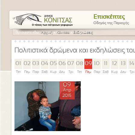
Επισκέπτες
Οδηγός της Περιοχής
Βρίσκεστε εδώ:
Αρχική
»
Κόνιτσα
»
Εκδηλώσεις
Πολιτιστικά δρώμενα και εκδηλώσεις τ
01
02
03
04
05
06
07
08
09
10
11
12
13
14
Τετ
Πεμ
Παρ
Σαβ
Κυρ
Δευ
Τρι
Τετ
Πεμ
Παρ
Σαβ
Κυρ
Δευ
Τρι
09
Απρ
2015