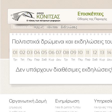
Επισκέπτες
Οδηγός της Περιοχής
Βρίσκεστε εδώ:
Αρχική
»
Κόνιτσα
»
Εκδηλώσεις
Πολιτιστικά δρώμενα και εκδηλώσεις τ
01
02
03
04
05
06
07
08
09
10
11
12
13
14
Τρι
Τετ
Πεμ
Παρ
Σαβ
Κυρ
Δευ
Τρι
Τετ
Πεμ
Παρ
Σαβ
Κυρ
Δευ
Δεν υπάρχουν διαθέσιμες εκδηλώσεις
Οργανωτική Δομή
Ενημέρωση
Υπηρεσί
Δήμαρχος
Νέα & Δελτία Τύπου
Κεντρικές Υπη