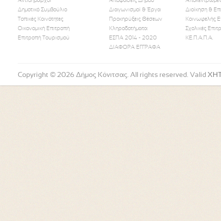
Αντιδήμαρχοι
Αποφάσεις Δήμου
Αποκεντρωμέν
Δημοτικό Συμβούλιο
Διαγωνισμοί & Έργα
Διοίκηση & Επ
Τοπικές Κοινότητες
Προκηρύξεις Θέσεων
Κοινωφελής Ε
Οικονομική Επιτροπή
Κληροδοτήματα
Σχολικές Επιτ
Like Us
Follow Us
Watch
Επιτροπή Τουρισμού
ΕΣΠΑ 2014 - 2020
ΚΕ.Π.Α.Π.Α.
ΔΙΑΦΟΡΑ ΕΓΓΡΑΦΑ
Copyright © 2026 Δήμος Κόνιτσας. All rights reserved. Valid
XH