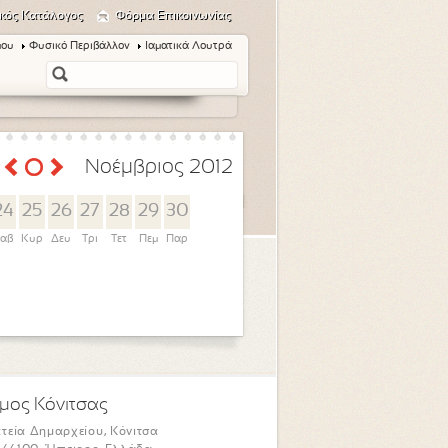
κός Κατάλογος
Φόρμα Επικοινωνίας
μου
Φυσικό Περιβάλλον
Ιαματικά Λουτρά
Νοέμβριος 2012
24
25
26
27
28
29
30
αβ
Κυρ
Δευ
Τρι
Τετ
Πεμ
Παρ
μος Κόνιτσας
τεία Δημαρχείου, Κόνιτσα