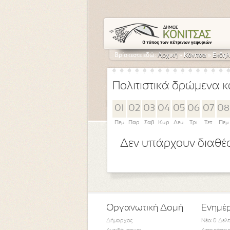
Βρίσκεστε εδώ:
Αρχική
»
Κόνιτσα
»
Εκδηλ
Πολιτιστικά δρώμενα κ
01
02
03
04
05
06
07
08
Πεμ
Παρ
Σαβ
Κυρ
Δευ
Τρι
Τετ
Πεμ
Δεν υπάρχουν διαθέσ
Οργανωτική Δομή
Ενημέ
Δήμαρχος
Νέα & Δελ