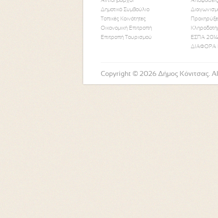
Αντιδήμαρχοι
Αποφάσεις
Δημοτικό Συμβούλιο
Διαγωνισμ
Τοπικές Κοινότητες
Προκηρύξε
Οικονομική Επιτροπή
Κληροδοτή
Επιτροπή Τουρισμού
ΕΣΠΑ 2014
ΔΙΑΦΟΡΑ 
Copyright © 2026 Δήμος Κόνιτσας. All