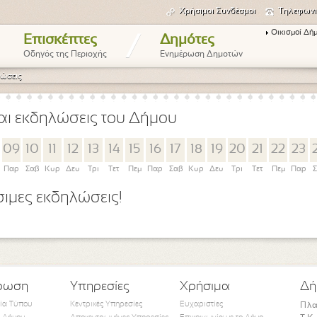
Χρήσιμοι Συνδέσμοι
Τηλεφωνι
Οικισμοί Δή
/
Επισκέπτες
Δημότες
Οδηγός της Περιοχής
Ενημέρωση Δημοτών
ώσεις
αι εκδηλώσεις του Δήμου
09
10
11
12
13
14
15
16
17
18
19
20
21
22
23
Παρ
Σαβ
Κυρ
Δευ
Τρι
Τετ
Πεμ
Παρ
Σαβ
Κυρ
Δευ
Τρι
Τετ
Πεμ
Παρ
Σ
ιμες εκδηλώσεις!
ρωση
Υπηρεσίες
Χρήσιμα
Δή
τία Τύπου
Κεντρικές Υπηρεσίες
Ευχαριστίες
Πλα