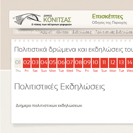
Επισκέπτες
Οδηγός της Περιοχής
Βρίσκεστε εδώ:
Αρχική
»
Κόνιτσα
»
Εκδηλώσεις
»
Πολιτιστικές Εκδηλώσε
Πολιτιστικά δρώμενα και εκδηλώσεις τ
01
02
03
04
05
06
07
08
09
10
11
12
13
14
Thu
Fri
Sat
Sun
Mon
Tue
Wed
Thu
Fri
Sat
Sun
Mon
Tue
We
Πολιτιστικές Εκδηλώσεις
Διήμερο πολιτιστικών εκδηλώσεων.