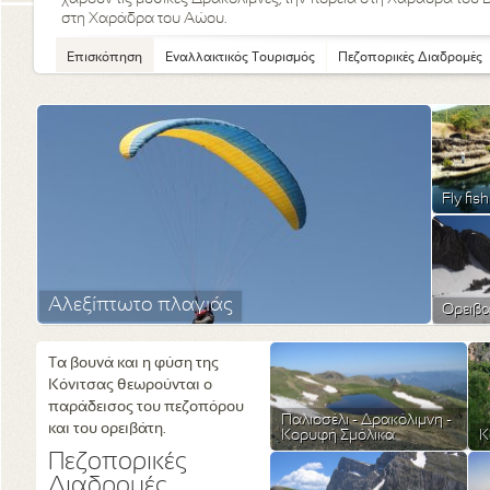
στη Χαράδρα του Αώου.
Επισκόπηση
Εναλλακτικός Τουρισμός
Πεζοπορικές Διαδρομές
Fly fis
Αλεξίπτωτο πλαγιάς
Ορειβ
Τα βουνά και η φύση της
Κόνιτσας θεωρούνται ο
παράδεισος του πεζοπόρου
Παλιοσέλι - Δρακόλιμνη -
και του ορειβάτη.
Κορυφή Σμόλικα
Κ
Πεζοπορικές
Διαδρομές