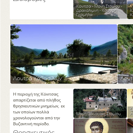
Κόνιτσα - Μονή Στομίου -
Δρακόλιμνη - Κορυφή
Κ
Γκαμήλα
Κ
Λουτρά Καβασίλων
Λουτ
Η περιοχή της Κόνιτσας
απαρτίζεται από πλήθος
θρησκευτικών μνημείων, εκ
Ό
των οποίων πολλά
Μονή Παναγίας Στομίου
Α
χρονολογούνται από την
Βυζαντινή περίοδο.