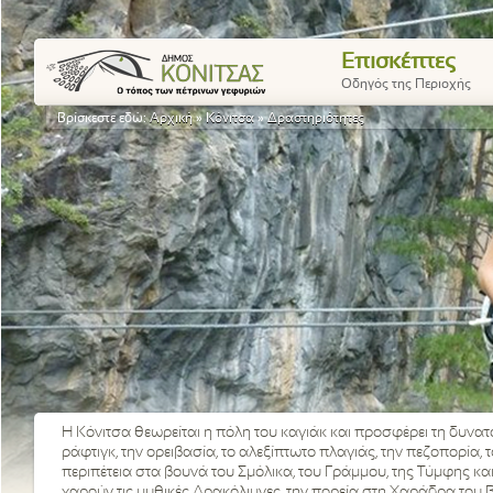
Επισκέπτες
Οδηγός της Περιοχής
Βρίσκεστε εδώ:
Αρχική
»
Κόνιτσα
»
Δραστηριότητες
Η Κόνιτσα θεωρείται η πόλη του καγιάκ και προσφέρει τη δυνα
ράφτιγκ, την ορειβασία, το αλεξίπτωτο πλαγιάς, την πεζοπορία
περιπέτεια στα βουνά του Σμόλικα, του Γράμμου, της Τύμφης κα
χαρούν τις μυθικές Δρακόλιμνες, την πορεία στη Χαράδρα του