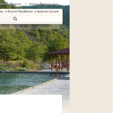
κός Κατάλογος
Φόρμα Επικοινωνίας
μου
Φυσικό Περιβάλλον
Ιαματικά Λουτρά