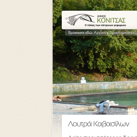
Βρίσκεστε εδώ:
Αρχική
»
Δραστηριότητες
Λουτρά Καβασίλων