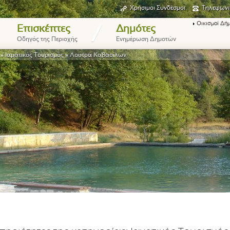
Χρήσιμοι Συνδέσμοι
Τηλεφωνι
Οικισμοί Δή
/
Επισκέπτες
Δημότες
Οδηγός της Περιοχής
Ενημέρωση Δημοτών
»
Ιαματικός Τουρισμός
»
Λουτρά Καβασίλων