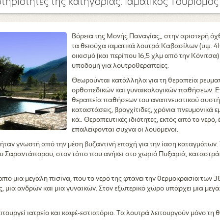
τηριότητες της κατηγορίας:
Ιαματικός Τουρισμός
Βόρεια της Μονής Παναγίας,, στην αριστερή ό
τα θειούχα ιαματικά λουτρά Καβασίλων (υψ. 410
οικισμό (και περίπου 16,5 χλμ από την Κόνιτσα
υποδομή για λουτροθεραπείες.
Θεωρούνται κατάλληλα για τη θεραπεία ρευμα
ορθοπεδικών και γυναικολογικών παθήσεων. Ε
θεραπεία παθήσεων του αναπνευστικού συστή
καταστάσεις, βρογχίτιδες, χρόνια πνευμονικά ε
κά.. Θεραπευτικές ιδιότητες, εκτός από το νερό,
επαλείφονται συχνά οι λουόμενοι.
 ήταν γνωστή από την μέση βυζαντινή εποχή για την ίαση καταγμάτων.
υ Σαραντάπορου, στον τόπο που ανήκει στο χωριό Πυξαριά, καταστρά
πό μια μεγάλη πισίνα, που το νερό της φτάνει την θερμοκρασία των 3
, μια ανδρών και μια γυναικών. Στον εξωτερικό χώρο υπάρχει μια μεγ
τουργεί ιατρείο και καφέ-εστιατόριο. Tα λουτρά λειτουργούν μόνο τη θε