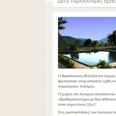
Δείτε περισσότερες δρασ
Η θεραπευτική ιδιότητα τον πηγών
βρίσκονταν στην απέναντι όχθη το
παγκοσμίου πολέμου.
Ο χώρος τον λουτρών αποτελείται α
υδροθεραπευτήριο με δυο αίθουσες
είναι γύρω στους 32ο C.
Στις εγκαταστάσεις των λουτρών λει