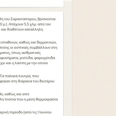
χθη του Σαραντάπορου, βρίσκονται
 μ.). Απέχουν 5,5 χλμ. από τον
) και διαθέτουν κατάλληλη
τοπαθειών, καθώς και δερματικών,
πίσης οι εισπνοές συμβάλλουν στη
ματος, όπως ασθματικές
μφυσήματα, ρινίτιδα, φαρυγγίτιδα
 έχει και η λάσπη με την οποία
 Τα παλαιά λουτρά, που
φηκαν στη διάρκεια του δευτέρου
8ο, καθώς και από
άλη πισίνα που η μέση θερμοκρασία
ρινή περίοδο (από τις 1 Ιουνίου