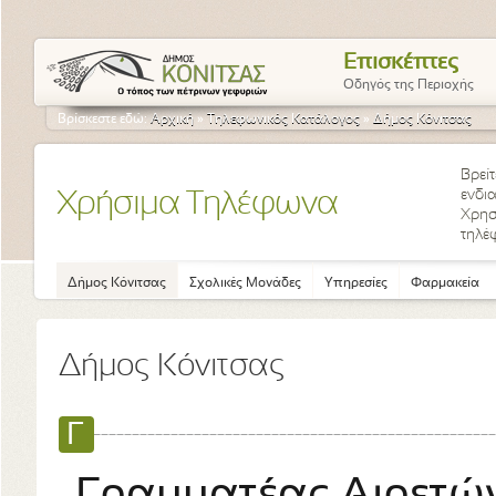
Επισκέπτες
Οδηγός της Περιοχής
Βρίσκεστε εδώ:
Αρχική
»
Τηλεφωνικός Κατάλογος
»
Δήμος Κόνιτσας
Βρεί
ενδια
Χρήσιμα Τηλέφωνα
Χρησ
τηλέ
Δήμος Κόνιτσας
Σχολικές Μονάδες
Υπηρεσίες
Φαρμακεία
Δήμος Κόνιτσας
Γ