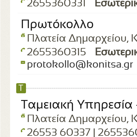
2655360331
Εσωτερι
Πρωτόκολλο
Πλατεία Δημαρχείου, Κ
2655360315
Εσωτερι
protokollo@konitsa.gr
Τ
Ταμειακή Υπηρεσία 
Πλατεία Δημαρχείου, Κ
26553 60337 | 26553