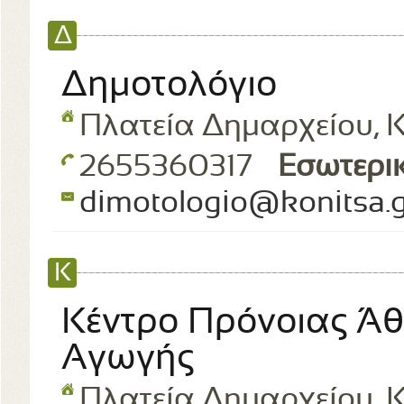
Δ
Δημοτολόγιο
Πλατεία Δημαρχείου, Κ
2655360317
Εσωτερι
dimotologio@konitsa.g
Κ
Κέντρο Πρόνοιας Ά
Αγωγής
Πλατεία Δημαρχείου, Κ