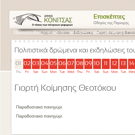
Επισκέπτες
Οδηγός της Περιοχής
Βρίσκεστε εδώ:
Αρχική
»
Κόνιτσα
»
Εκδηλώσεις
»
Γιορτή Κοίμησης Θεοτ
Πολιτιστικά δρώμενα και εκδηλώσεις τ
01
02
03
04
05
06
07
08
09
10
11
12
13
14
Thu
Fri
Sat
Sun
Mon
Tue
Wed
Thu
Fri
Sat
Sun
Mon
Tue
We
Γιορτή Κοίμησης Θεοτόκου
Παραδοσιακό πανηγύρι.
Παραδοσιακό πανηγύρι.