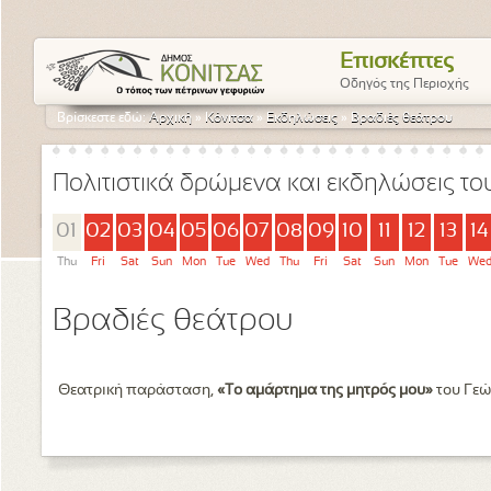
Επισκέπτες
Οδηγός της Περιοχής
Βρίσκεστε εδώ:
Αρχική
»
Κόνιτσα
»
Εκδηλώσεις
»
Βραδιές θεάτρου
Πολιτιστικά δρώμενα και εκδηλώσεις τ
01
02
03
04
05
06
07
08
09
10
11
12
13
14
Thu
Fri
Sat
Sun
Mon
Tue
Wed
Thu
Fri
Sat
Sun
Mon
Tue
We
Βραδιές θεάτρου
Θεατρική παράσταση,
«Το αμάρτημα της μητρός μου»
του Γεώ