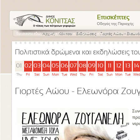
Επισκέπτες
Οδηγός της Περιοχής
Βρίσκεστε εδώ:
Αρχική
»
Κόνιτσα
»
Εκδηλώσεις
»
Γιορτές Αώου - Ελεων
Πολιτιστικά δρώμενα και εκδηλώσεις τ
01
02
03
04
05
06
07
08
09
10
11
12
13
14
Thu
Fri
Sat
Sun
Mon
Tue
Wed
Thu
Fri
Sat
Sun
Mon
Tue
We
Γιορτές Αώου - Ελεωνόρα Ζου
Συν
προ
νερ