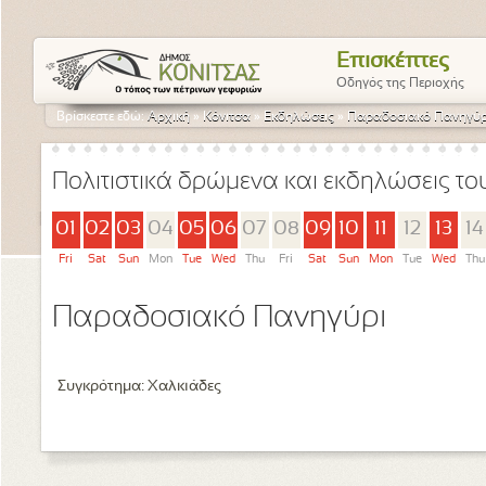
Επισκέπτες
Οδηγός της Περιοχής
Βρίσκεστε εδώ:
Αρχική
»
Κόνιτσα
»
Εκδηλώσεις
»
Παραδοσιακό Πανηγύρ
Πολιτιστικά δρώμενα και εκδηλώσεις τ
01
02
03
04
05
06
07
08
09
10
11
12
13
14
Fri
Sat
Sun
Mon
Tue
Wed
Thu
Fri
Sat
Sun
Mon
Tue
Wed
Thu
Παραδοσιακό Πανηγύρι
Συγκρότημα: Χαλκιάδες