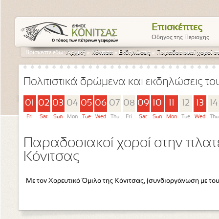
Επισκέπτες
Οδηγός της Περιοχής
Βρίσκεστε εδώ:
Αρχική
»
Κόνιτσα
»
Εκδηλώσεις
»
Παραδοσιακοί χοροί στ
Πολιτιστικά δρώμενα και εκδηλώσεις τ
01
02
03
04
05
06
07
08
09
10
11
12
13
14
Fri
Sat
Sun
Mon
Tue
Wed
Thu
Fri
Sat
Sun
Mon
Tue
Wed
Thu
Παραδοσιακοί χοροί στην πλατε
Κόνιτσας
Με τον Χορευτικό Όμιλο της Κόνιτσας, (συνδιοργάνωση με τ