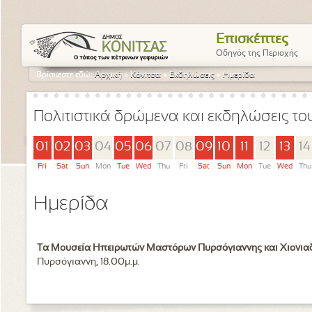
Επισκέπτες
Οδηγός της Περιοχής
Βρίσκεστε εδώ:
Αρχική
»
Κόνιτσα
»
Εκδηλώσεις
»
Ημερίδα
Πολιτιστικά δρώμενα και εκδηλώσεις τ
01
02
03
04
05
06
07
08
09
10
11
12
13
14
Fri
Sat
Sun
Mon
Tue
Wed
Thu
Fri
Sat
Sun
Mon
Tue
Wed
Thu
Ημερίδα
Τα Μουσεία Ηπειρωτών Μαστόρων Πυρσόγιαννης και Χιονιαδ
Πυρσόγιαννη, 18.00μ.μ.