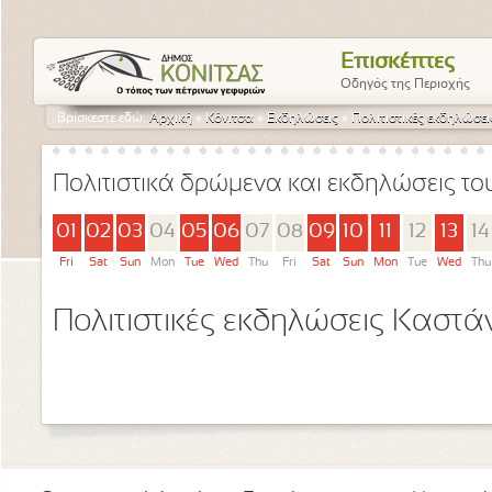
Επισκέπτες
Οδηγός της Περιοχής
Βρίσκεστε εδώ:
Αρχική
»
Κόνιτσα
»
Εκδηλώσεις
»
Πολιτιστικές εκδηλώσε
Πολιτιστικά δρώμενα και εκδηλώσεις τ
01
02
03
04
05
06
07
08
09
10
11
12
13
14
Fri
Sat
Sun
Mon
Tue
Wed
Thu
Fri
Sat
Sun
Mon
Tue
Wed
Thu
Πολιτιστικές εκδηλώσεις Καστά