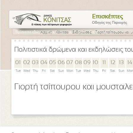
Επισκέπτες
Οδηγός της Περιοχής
Βρίσκεστε εδώ:
Αρχική
»
Κόνιτσα
»
Εκδηλώσεις
»
Γιορτή τσίπουρου και 
Πολιτιστικά δρώμενα και εκδηλώσεις τ
01
02
03
04
05
06
07
08
09
10
11
12
13
14
Tue
Wed
Thu
Fri
Sat
Sun
Mon
Tue
Wed
Thu
Fri
Sat
Sun
Mo
Γιορτή τσίπουρου και μουσταλ