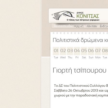
Βρίσκεστε εδώ:
Αρχική
»
Κόνιτσα
»
Εκδηλ
Πολιτιστικά δρώμενα κ
01
02
03
04
05
06
07
08
Tue
Wed
Thu
Fri
Sat
Sun
Mon
Tue
Γιορτή τσίπουρου
Το ΔΣ του Πολιτιστικού Συλλόγου Β
Σάββατο 26 Οκτωβρίου 2013 και ώρ
χωριού με την παραδοσιακή κομπα