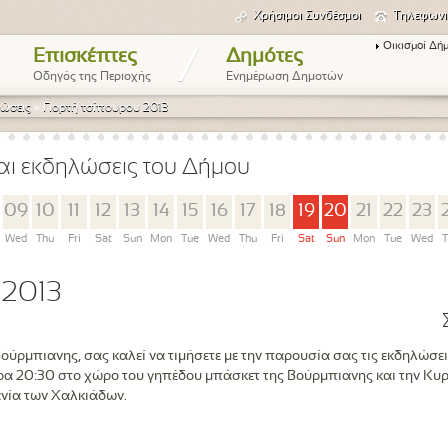
Χρήσιμοι Συνδέσμοι
Τηλεφωνι
Οικισμοί Δή
/
Επισκέπτες
Δημότες
Οδηγός της Περιοχής
Ενημέρωση Δημοτών
ώσεις
»
Γιορτή τσίπουρου 2013
αι εκδηλώσεις του Δήμου
09
10
11
12
13
14
15
16
17
18
19
20
21
22
23
Wed
Thu
Fri
Sat
Sun
Mon
Tue
Wed
Thu
Fri
Sat
Sun
Mon
Tue
Wed
T
 2013
ούρμπιανης, σας καλεί να τιμήσετε με την παρουσία σας τις εκδηλώσει
α 20:30 στο χώρο του γηπέδου μπάσκετ της Βούρμπιανης και την Κυρι
νία των Χαλκιάδων.