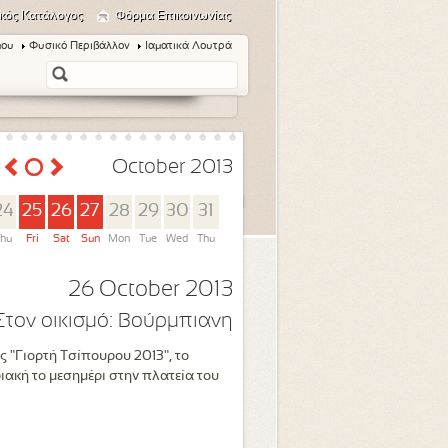
κός Κατάλογος
Φόρμα Επικοινωνίας
μου
Φυσικό Περιβάλλον
Ιαματικά Λουτρά
October 2013
24
25
26
27
28
29
30
31
hu
Fri
Sat
Sun
Mon
Tue
Wed
Thu
26 October 2013
Στον οικισμό:
Βούρμπιανη
ς "Γιορτή Τσίπουρου 2013", το
ακή το μεσημέρι στην πλατεία του