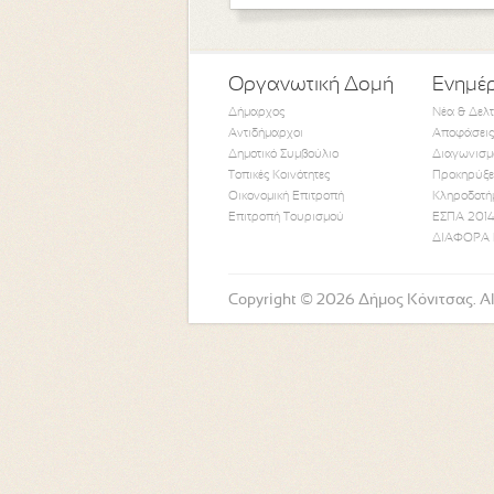
Οργανωτική Δομή
Ενημέ
Δήμαρχος
Νέα & Δελ
Αντιδήμαρχοι
Αποφάσεις
Δημοτικό Συμβούλιο
Διαγωνισμ
Τοπικές Κοινότητες
Προκηρύξε
Οικονομική Επιτροπή
Κληροδοτή
Επιτροπή Τουρισμού
ΕΣΠΑ 2014
ΔΙΑΦΟΡΑ 
Copyright © 2026 Δήμος Κόνιτσας. All