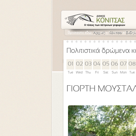
Βρίσκεστε εδώ:
Αρχική
»
Κόνιτσα
»
Εκδηλ
Πολιτιστικά δρώμενα κ
01
02
03
04
05
06
07
08
Tue
Wed
Thu
Fri
Sat
Sun
Mon
Tue
ΓΙΟΡΤΗ ΜΟΥΣΤΑ