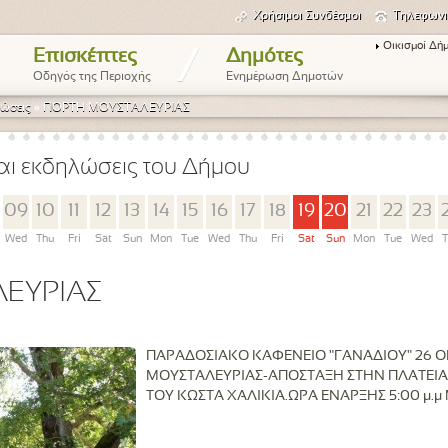
Χρήσιμοι Συνδέσμοι
Τηλεφωνι
Οικισμοί Δή
/
Επισκέπτες
Δημότες
Οδηγός της Περιοχής
Ενημέρωση Δημοτών
ώσεις
»
ΓΙΟΡΤΗ ΜΟΥΣΤΑΛΕΥΡΙΑΣ
αι εκδηλώσεις του Δήμου
09
10
11
12
13
14
15
16
17
18
19
20
21
22
23
Wed
Thu
Fri
Sat
Sun
Mon
Tue
Wed
Thu
Fri
Sat
Sun
Mon
Tue
Wed
T
ΛΕΥΡΙΑΣ
ΠΑΡΑΔΟΣΙΑΚΟ ΚΑΦΕΝΕΙΟ "ΓΑΝΑΔΙΟΥ" 26 Ο
ΜΟΥΣΤΑΛΕΥΡΙΑΣ-ΑΠΟΣΤΑΞΗ ΣΤΗΝ ΠΛΑΤΕΙΑ
ΤΟΥ ΚΩΣΤΑ ΧΑΛΙΚΙΑ.ΩΡΑ ΕΝΑΡΞΗΣ 5:00 μ.μ