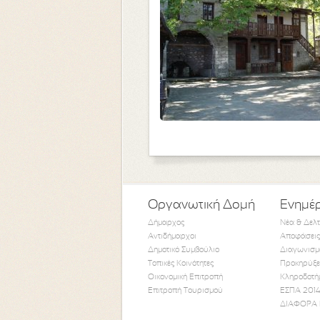
Οργανωτική Δομή
Ενημέ
Δήμαρχος
Νέα & Δελ
Αντιδήμαρχοι
Αποφάσεις
Δημοτικό Συμβούλιο
Διαγωνισμ
Τοπικές Κοινότητες
Προκηρύξε
Οικονομική Επιτροπή
Κληροδοτή
Επιτροπή Τουρισμού
ΕΣΠΑ 2014
ΔΙΑΦΟΡΑ 