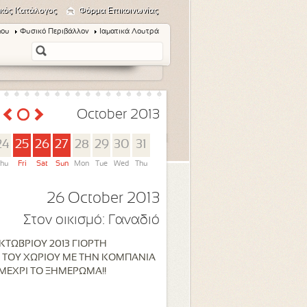
κός Κατάλογος
Φόρμα Επικοινωνίας
μου
Φυσικό Περιβάλλον
Ιαματικά Λουτρά
October 2013
24
25
26
27
28
29
30
31
hu
Fri
Sat
Sun
Mon
Tue
Wed
Thu
26 October 2013
Στον οικισμό:
Γαναδιό
ΚΤΩΒΡΙΟΥ 2013 ΓΙΟΡΤΗ
 ΤΟΥ ΧΩΡΙΟΥ ΜΕ ΤΗΝ ΚΟΜΠΑΝΙΑ
 ΜΕΧΡΙ ΤΟ ΞΗΜΕΡΩΜΑ!!