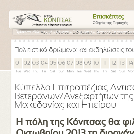
Επισκέπτες
Οδηγός της Περιοχής
Βρίσκεστε εδώ:
Αρχική
»
Κόνιτσα
»
Εκδηλώσεις
»
Κύπελλο Επιτραπέζιας
Πολιτιστικά δρώμενα και εκδηλώσεις τ
01
02
03
04
05
06
07
08
09
10
11
12
13
14
Tue
Wed
Thu
Fri
Sat
Sun
Mon
Tue
Wed
Thu
Fri
Sat
Sun
Mo
Κύπελλο Επιτραπέζιας Αντισ
Βετεράνων/Ανεξαρτήτων της
Μακεδονίας και Ηπείρου
Η πόλη της Κόνιτσας θα φιλ
Οκτωβρίου 2013 τη διοργά