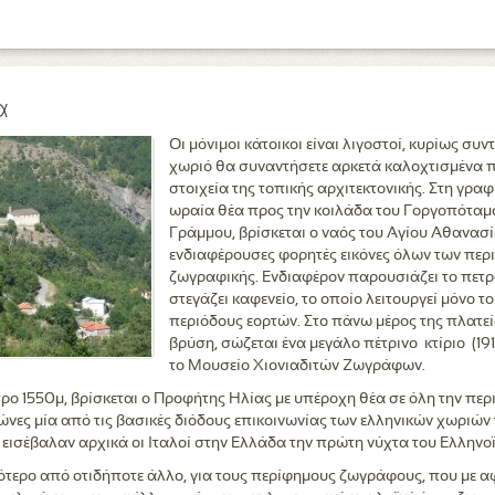
α
Οι μόνιμοι κάτοικοι είναι λιγοστοί, κυρίως συ
χωριό θα συναντήσετε αρκετά καλοχτισμένα π
στοιχεία της τοπικής αρχιτεκτονικής. Στη γραφ
ωραία θέα προς την κοιλάδα του Γοργοπόταμο
Γράμμου, βρίσκεται ο ναός του Αγίου Αθανασίο
ενδιαφέρουσες φορητές εικόνες όλων των περι
ζωγραφικής. Ενδιαφέρον παρουσιάζει το πετρό
στεγάζει καφενείο, το οποίο λειτουργεί μόνο τ
περιόδους εορτών. Στο πάνω μέρος της πλατεί
βρύση, σώζεται ένα μεγάλο πέτρινο κτίριο (191
το Μουσείο Χιονιαδιτών Ζωγράφων.
ρο 1550μ, βρίσκεται ο Προφήτης Ηλίας με υπέροχη θέα σε όλη την περ
νες μία από τις βασικές διόδους επικοινωνίας των ελληνικών χωριών 
 εισέβαλαν αρχικά οι Ιταλοί στην Ελλάδα την πρώτη νύχτα του Ελληνο
σότερο από οτιδήποτε άλλο, για τους περίφημους ζωγράφους, που με α