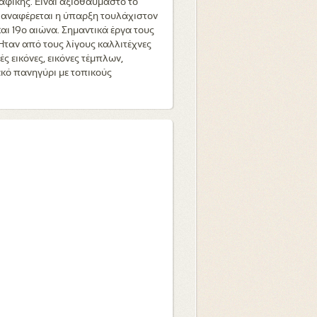
αφικής. Είναι αξιοθαύμαστο το
ά, αναφέρεται η ύπαρξη τουλάχιστον
αι 19ο αιώνα. Σημαντικά έργα τους
Ήταν από τους λίγους καλλιτέχνες
 εικόνες, εικόνες τέμπλων,
ακό πανηγύρι με τοπικούς