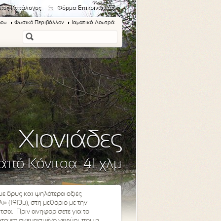
κός Κατάλογος
Φόρμα Επικοινωνίας
μου
Φυσικό Περιβάλλον
Ιαματικά Λουτρά
Χιονιάδες
πό Κόνιτσα: 41 χλμ
με δρυς και ψηλότερα οξιές
 (1913μ), στη μεθόριο με την
τσα. Πριν ανηφορίσετε για το
ατα επισκευασμένο γεφύρι, που η