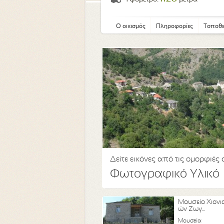
Ο οικισμός
Πληροφορίες
Τοποθε
Δείτε εικόνες από τις ομορφιές
Φωτογραφικό Υλικό
Μουσείο Χιονι
ών Ζωγ...
Μουσεία