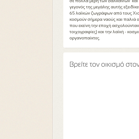
σε πολλά μέρη των Βαλκανίων και 
γεγονός της μεγάλης αυτής εξειδίκ
65 λαϊκών ζωγράφων από τους Χιονι
κοσμούν σήμερα ναούς και παλιά α
που εκείνη την εποχή ασχολούνταν 
τοιχογραφίες) και την λαϊκή - κοσμ
οργανοπαίκτες.
Βρείτε τον οικισμό στο