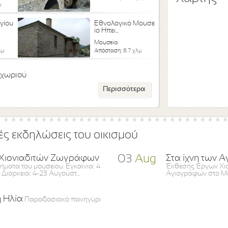
μ
ργίου
Εθνολογικό Μουσε
ίο Ηπει...
Μουσεία
λμ
Απόσταση:
8.7 χλμ
 χωριού
Περισσότερα
ς εκδηλώσεις του οικισμού
α Χιονιαδιτών Ζωγράφων
03
Aug
Στα ίχνη των 
ήματα του μουσείου. Εγκαίνια: 4
Έκθεσης Έργων Χι
 Διάρκεια: 4-23 Αυγούστ...
Αγιογράφων στο Μου
 Ηλία
Παραδοσιακό πανηγύρι