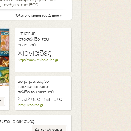
, ανάγεται στα 1800.
Όλοι οι οικισμοί του Δήμου »
Επίσημη
ιστοσελίδα του
οικισμού
Χιονιάδες
http://www.chioniades.gr
Βοηθήστε μας να
εμπλουτίσουμε τη
σελίδα του οικισμού
Στείλτε email στο:
ς
info@konitsa.gr
κεται ο οικισμός.
Δείτε τον χάρτη