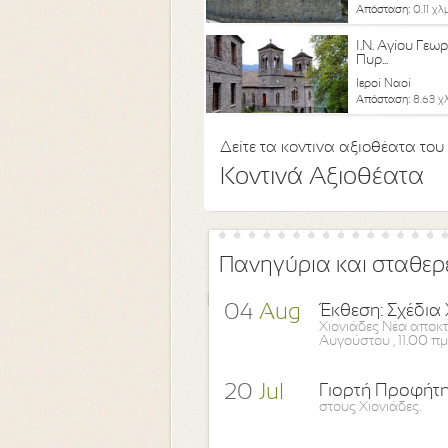
Απόσταση:
0.11 χλ
I.N. Αγίου Γεω
Πυρ...
Ιεροί Ναοί
Απόσταση:
8.63 χ
Δείτε τα κοντινα αξιοθέατα του
Κοντινά Αξιοθέατα
Πανηγύρια και σταθερέ
04
Aug
Έκθεση: Σχέδι
Χιονιάδες Νέα αποκτ
Αυγούστου , 11.00 πμ
20
Jul
Γιορτή Προφήτη
στους Χιονιάδες.