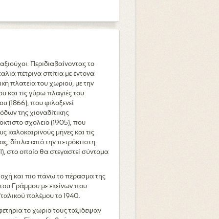
νταξιούχοι. Περιδιαβαίνοντας το
αλιά πέτρινα σπίτια με έντονα
ική πλατεία του χωριού, με την
υ και τις γύρω πλαγιές του
υ (1866), που φιλοξενεί
όδων της χιοναδίτικης
κτιστο σχολείο (1905), που
ους καλοκαιρινούς μήνες και τις
ας, δίπλα από την πετρόκτιστη
1), στο οποίο θα στεγαστεί σύντομα
ιοχή και πιο πάνω το πέρασμα της
του Γράμμου με εκείνων που
ϊταλικού πολέμου το 1940.
φετηρία το χωριό τους ταξίδεψαν