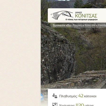
Βρίσκεστε εδώ:
Αρχική
»
Κόνιτσα
»
Οικισ
42
Πληθυσμός:
κάτοικοι
1120
Υψόμετρο:
μέτρα