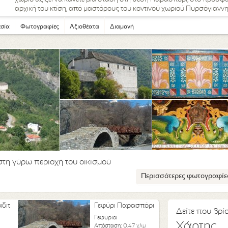
αρχική του κτίση, από μαστόρους του κοντινού χωριού Πυρσόγιαννη
σία
Φωτογραφίες
Αξιοθέατα
Διαμονή
 στη γύρω περιοχή του οικισμού
Περισσότερες φωτογραφίε
αδιτ
Γεφύρι Παρασπόρι
Δείτε που βρίσ
Γεφύρια
Χάρτης
Απόσταση:
0.47 χλμ