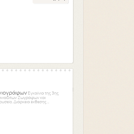
Αγιογράφων
Εγκαίνια της 3ης
ονιαδιτών Ζωγράφων και
σείο. Διάρκεια έκθεσης ...