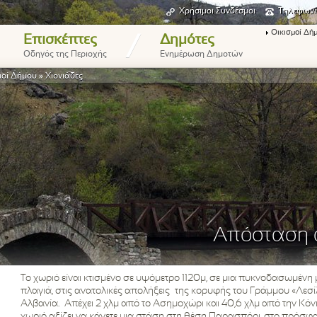
Χρήσιμοι Συνδέσμοι
Τηλεφωνι
Οικισμοί Δή
/
Επισκέπτες
Δημότες
Οδηγός της Περιοχής
Ενημέρωση Δημοτών
μοί Δήμου
»
Χιονιάδες
Απόσταση α
Το χωριό είναι κτισμένο σε υψόμετρο 1120μ, σε μια πυκνοδασωμένη 
πλαγιά, στις ανατολικές απολήξεις της κορυφής του Γράμμου «Λεσίλι»
Αλβανία. Απέχει 2 χλμ από το Ασημοχώρι και 40,6 χλμ από την Κόνι
χωριό αξίζει να κάνετε μια στάση στη θέση Παρασπόρι, στο πρόσφ