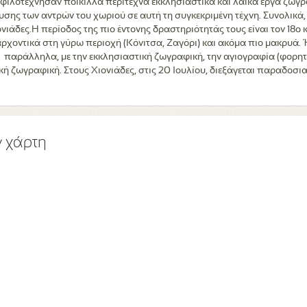
φιλοτέχνησαν ποικίλλα περίτεχνα εκκλησιαστικά και λαϊκά έργα ζωγρ
ευσης των αντρών του χωριού σε αυτή τη συγκεκριμένη τέχνη. Συνολικ
άδες.Η περίοδος της πιο έντονης δραστηριότητάς τους είναι τον 18ο κ
ρχοντικά στη γύρω περιοχή (Κόνιτσα, Ζαγόρι) και ακόμα πιο μακρυά. 
παράλληλα, με την εκκλησιαστική ζωγραφική, την αγιογραφία (φορητές
ική ζωγραφική. Στους Χιονιάδες, στις 20 Ιουλίου, διεξάγεται παραδοσι
ν χάρτη