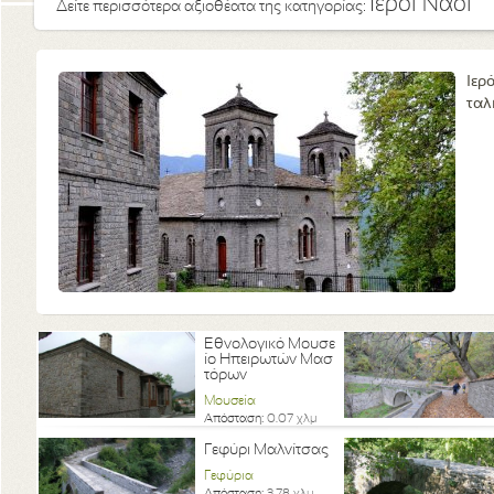
Ιεροί Ναοί
Δείτε περισσότερα αξιοθέατα της κατηγορίας:
Ιερ
ταλ
Εθνολογικό Μουσε
ίο Ηπειρωτών Μασ
τόρων
Μουσεία
Απόσταση:
0.07 χλμ
Γεφύρι Μαλνίτσας
Γεφύρια