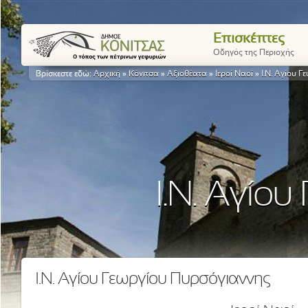
Επισκέπτες
Οδηγός της Περιοχής
Βρίσκεστε εδώ:
Αρχική
»
Κόνιτσα
»
Αξιοθέατα
»
Ιεροί Ναοί
»
I.N. Αγίου 
I.N. Αγίο
I.N. Αγίου Γεωργίου Πυρσόγιαννης