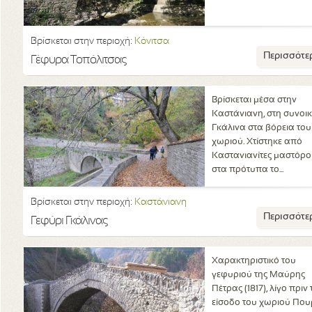
Βρίσκεται στην περιοχή:
Κόνιτσα
Περισσότε
Γέφυρα Τοπόλιτσας
Βρίσκεται μέσα στην
Καστάνιανη, στη συνοικ
Γκάλινα στα βόρεια του
χωριού. Χτίστηκε από
Καστανιανίτες μαστόρο
στα πρότυπα το...
Βρίσκεται στην περιοχή:
Καστάνιανη
Περισσότε
Γεφύρι Γκάλινας
Χαρακτηριστικό του
γεφυριού της Μαύρης
Πέτρας (1817), λίγο πριν 
είσοδο του χωριού Που