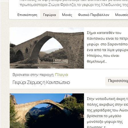
πρωτομάστορα Ζιώγα Φρόντζο, το γεφύρι της Κλειδωνιάς, της
Επισκόπηση
Γεφύρια
Μονές
Φυσικό Περιβάλλον
Μουσεί
Σήμα κατατεθέν του
Κάντσικου είναι το πέτρ
γεφύρι στο Σαραντάπο
ένα από τα λίγα γεφύρι
Ηπείρου, που είναι
θεμελιωμέ...
Βρίσκεται στην περιοχή:
Πλαγιά
Περισσότε
Γεφύρι Ζέρμας ή Καντσιώτικο
Στην νοτιοδυτική άκρη 
πόλης, ακριβώς στην εί
της χαράδρας του Αώο
βρίσκεται το μεγάλο
μονότοξο γεφύρι της
Κόνιτσας, τ...