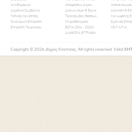
Αντιδήμαρχοι
Αποφάσεις Δήμου
Αποκεντρωμέν
Δημοτικό Συμβούλιο
Διαγωνισμοί & Έργα
Διοίκηση & Επ
Τοπικές Κοινότητες
Προκηρύξεις Θέσεων
Κοινωφελής Ε
Οικονομική Επιτροπή
Κληροδοτήματα
Σχολικές Επιτ
Like Us
Follow Us
Watch
Επιτροπή Τουρισμού
ΕΣΠΑ 2014 - 2020
ΚΕ.Π.Α.Π.Α.
ΔΙΑΦΟΡΑ ΕΓΓΡΑΦΑ
Copyright © 2026 Δήμος Κόνιτσας. All rights reserved. Valid
XH