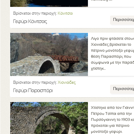
Βρίσκεται στην περιοχή:
Κόνιτσα
Περισσότε
Γεφύρι Κόνιτσας
Λίγο πριν φτάσετε στου
Χιονιάδες βρίσκεται το
πέτρινο μονότοξο γεφύρ
θέση Παρασπόρι, που
σύμφωνα με την παρά
χτίστηκ...
Βρίσκεται στην περιοχή:
Χιονιάδες
Περισσότε
Γεφύρι Παρασπόρι
Χτίστηκε από τον Γιάνν
Πέτρου Τσίπα από την
Πυρσόγιαννη το 1903 κ
πρόκειται για πέτρινο
μονότοξο γεφύρι.