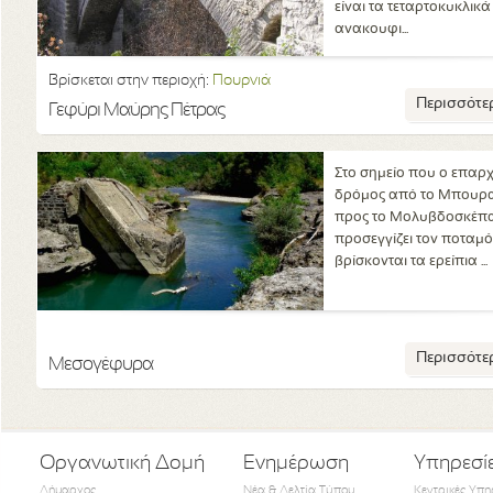
είναι τα τεταρτοκυκλικά
ανακουφι...
Βρίσκεται στην περιοχή:
Πουρνιά
Περισσότε
Γεφύρι Μαύρης Πέτρας
Στο σημείο που ο επαρ
δρόμος από το Μπουρ
προς το Μολυβδοσκέπ
προσεγγίζει τον ποταμ
βρίσκονται τα ερείπια ...
Περισσότε
Μεσογέφυρα
Οργανωτική Δομή
Ενημέρωση
Υπηρεσί
Δήμαρχος
Νέα & Δελτία Τύπου
Κεντρικές Υπη