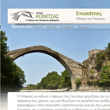
Επισκέπτες
Οδηγός της Περιοχής
Βρίσκεστε εδώ:
Αρχική
»
Κόνιτσα
»
Αξιοθέατα
»
Γεφύρια
Η Ήπειρος και ειδικά η περιοχή της Κόνιτσας φημίζεται για 
πέρασμα του χρόνου και μας θυμίζουν το μεγαλείο του ανθρώ
προσφέρουν στον επισκέπτη καταπληκτικές εικόνες που μένο
Κόνιτσας, το υψηλότερο μονότοξο των Βαλκανίων με διαστάσε