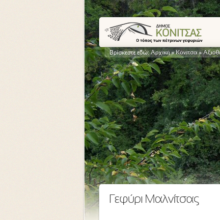
Βρίσκεστε εδώ:
Αρχική
»
Κόνιτσα
»
Αξιοθ
Γεφύρι Μαλνίτσας