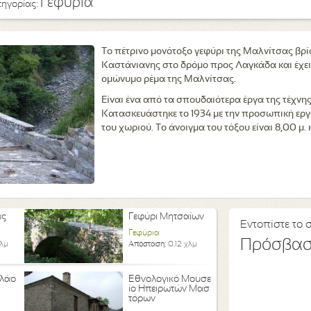
Γεφύρια
τηγορίας:
Το πέτρινο μονότοξο γεφύρι της Μαλνίτσας βρίσ
Καστάνιανης στο δρόμο προς Λαγκάδα και έχει
ομώνυμο ρέμα της Μαλνίτσας.
Είναι ένα από τα σπουδαιότερα έργα της τέχνη
Κατασκευάστηκε το 1934 με την προσωπική ερ
του χωριού. Το άνοιγμα του τόξου είναι 8,00 μ. 
ας
Γεφύρι Μητσαίων
Εντοπίστε το 
Γεφύρια
Πρόσβα
λμ
Απόσταση:
0.12 χλμ
ολάο
Εθνολογικό Μουσε
ίο Ηπειρωτών Μασ
τόρων