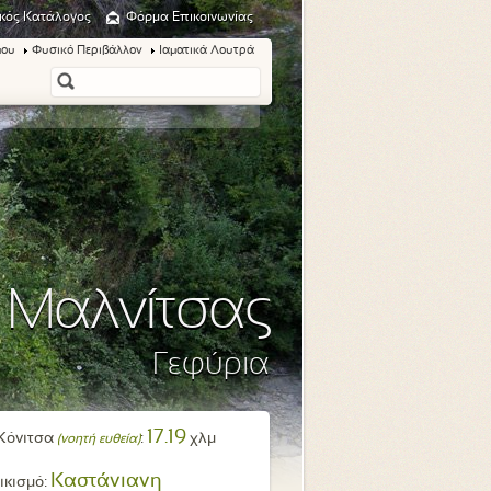
κός Κατάλογος
Φόρμα Επικοινωνίας
μου
Φυσικό Περιβάλλον
Ιαματικά Λουτρά
 Μαλνίτσας
Γεφύρια
17.19
Κόνιτσα
:
χλμ
(νοητή ευθεία)
Καστάνιανη
ικισμό: