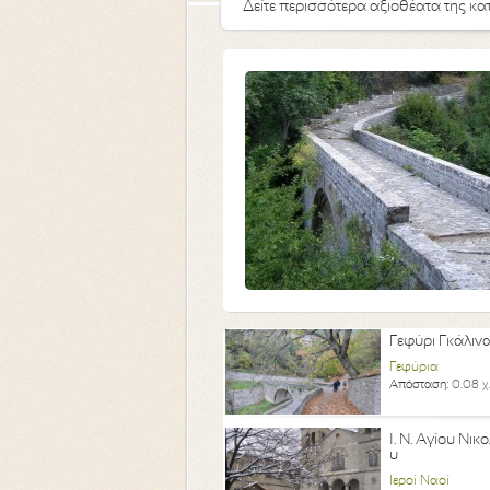
Δείτε περισσότερα αξιοθέατα της κα
Γεφύρι Γκάλιν
Γεφύρια
Απόσταση:
0.08 χ
Ι. Ν. Αγίου Νικ
υ
Ιεροί Ναοί