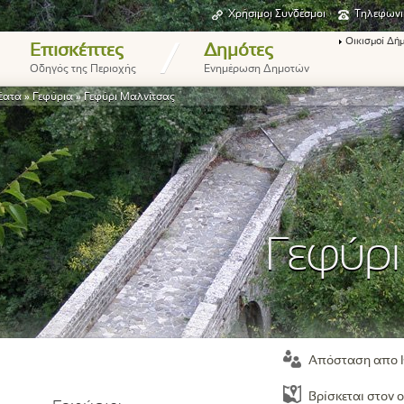
Χρήσιμοι Συνδέσμοι
Τηλεφωνι
Οικισμοί Δή
/
Επισκέπτες
Δημότες
Οδηγός της Περιοχής
Ενημέρωση Δημοτών
έατα
»
Γεφύρια
»
Γεφύρι Μαλνίτσας
Γεφύρι
Απόσταση απο 
Βρίσκεται στον ο