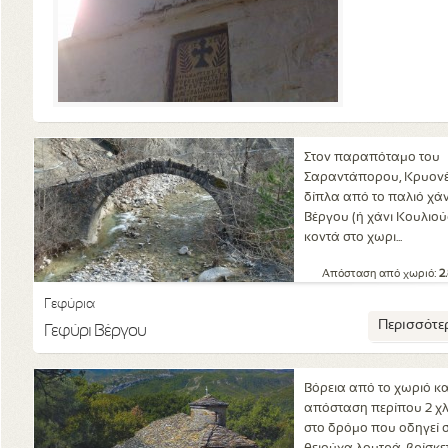
Στον παραπόταμο του
Σαραντάπορου, Κρυονέ
δίπλα από το παλιό χάν
Βέργου (ή χάνι Κουλιούς
κοντά στο χωρι...
Απόσταση από χωριό:
2
Γεφύρια
Περισσότε
Γεφύρι Βέργου
Βόρεια από το χωριό κα
απόσταση περίπου 2 χλμ
στο δρόμο που οδηγεί 