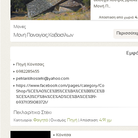
θειούχα λουτρά, βρίσκε
Μονή Π...
Απόσταση από χωριό:
4
Μονές
Περισσότε
Μονή Παναγίας Καβασίλων
Εμφά
Πηγή Κόνιτσας
6982285455
peklaritikosteki@yahoo.com
https://www.facebook.com/pages/category/Coffee-
Shop/%CE%A0%CE%B5%CE%BA%CE%BB%CE%B1%CF%81%CE%AF
%CE%A3%CF%84%CE%AD%CE%BA%CE%B9-
693711351083721/
Πεκλαρίτικο Στέκι
Φαγητό
Πηγή
4.91 χμ
Κατηγορία:
| Οικισμός:
| Απόσταση:
Κόνιτσα