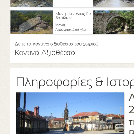
Μονή Παναγίας Κα
βασίλων
Μονές
Απόσταση:
4.66 χλμ
Δείτε τα κοντινα αξιοθέατα του χωριού
Κοντινά Αξιοθέατα
Πληροφορίες & Ιστο
2
τ