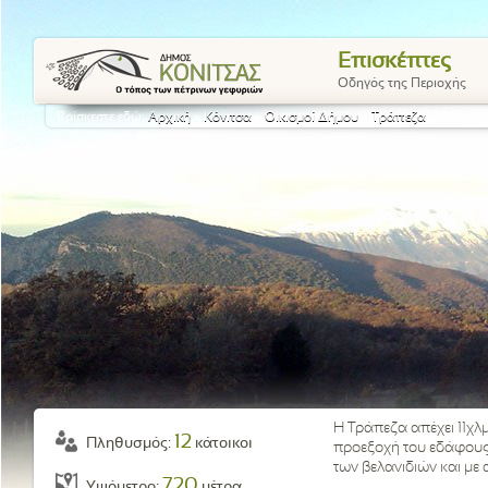
Επισκέπτες
Οδηγός της Περιοχής
Βρίσκεστε εδώ:
Αρχική
»
Κόνιτσα
»
Οικισμοί Δήμου
»
Τράπεζα
Η Τράπεζα απέχει 11χλμ
12
Πληθυσμός:
κάτοικοι
προεξοχή του εδάφους
των βελανιδιών και με
720
Υψόμετρο:
μέτρα