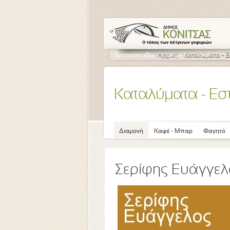
Βρίσκεστε εδώ:
Αρχική
»
Καταλύματα - Ε
Καταλύματα - Εσ
Διαμονή
Καφέ - Μπαρ
Φαγητό
Σερίφης Ευάγγελ