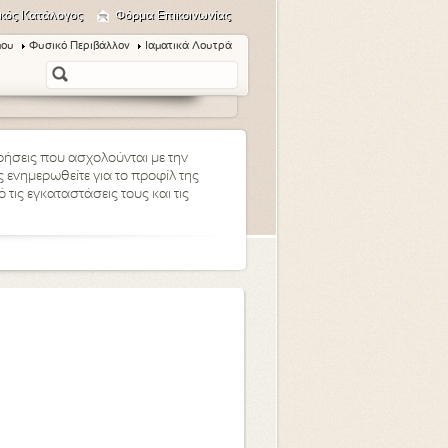
κός Κατάλογος
Φόρμα Επικοινωνίας
μου
Φυσικό Περιβάλλον
Ιαματικά Λουτρά
ειρήσεις που ασχολούνται με την
 ενημερωθείτε για το προφίλ της
τις εγκαταστάσεις τους και τις