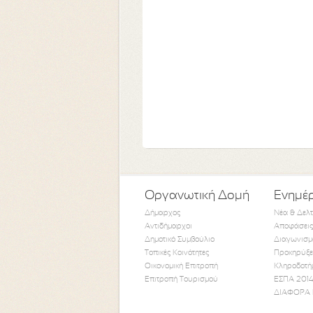
Οργανωτική Δομή
Ενημέ
Δήμαρχος
Νέα & Δελ
Αντιδήμαρχοι
Αποφάσεις
Δημοτικό Συμβούλιο
Διαγωνισμ
Τοπικές Κοινότητες
Προκηρύξε
Οικονομική Επιτροπή
Κληροδοτή
Επιτροπή Τουρισμού
ΕΣΠΑ 2014
ΔΙΑΦΟΡΑ 