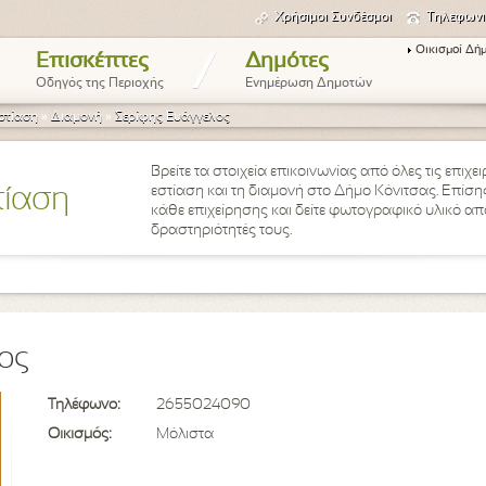
Χρήσιμοι Συνδέσμοι
Τηλεφωνι
Οικισμοί Δή
/
Επισκέπτες
Δημότες
Οδηγός της Περιοχής
Ενημέρωση Δημοτών
στίαση
»
Διαμονή
»
Σερίφης Ευάγγελος
Βρείτε τα στοιχεία επικοινωνίας από όλες τις επιχ
εστίαση και τη διαμονή στο Δήμο Κόνιτσας. Επίσης
τίαση
κάθε επιχείρησης και δείτε φωτογραφικό υλικό από 
δραστηριότητές τους.
ος
Τηλέφωνο:
2655024090
Οικισμός:
Μόλιστα