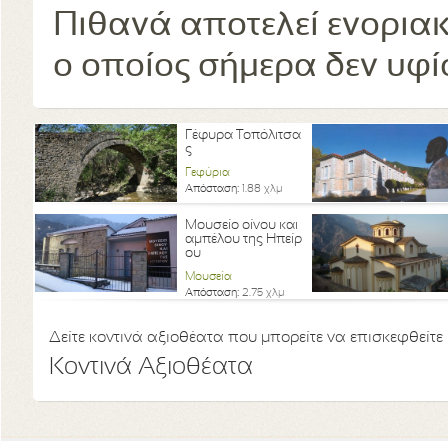
Πιθανά αποτελεί ενοριακ
ο οποίος σήμερα δεν υφ
Γέφυρα Τοπόλιτσα
ς
Γεφύρια
Απόσταση:
1.88 χλμ
Μουσείο οίνου και
αμπέλου της Ηπείρ
ου
Μουσεία
Απόσταση:
2.75 χλμ
Δείτε κοντινά αξιοθέατα που μπορείτε να επισκεφθείτε
Κοντινά Αξιοθέατα