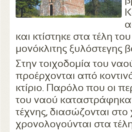
β
Κ
α
και κτίστηκε στα τέλη το
μονόκλιτης ξυλόστεγης β
Στην τοιχοδομία του ναο
προέρχονται από κοντιν
κτίριο. Παρόλο που οι πε
του ναού καταστράφηκαν
τέχνης, διασώζονται στο 
χρονολογούνται στα τέλη