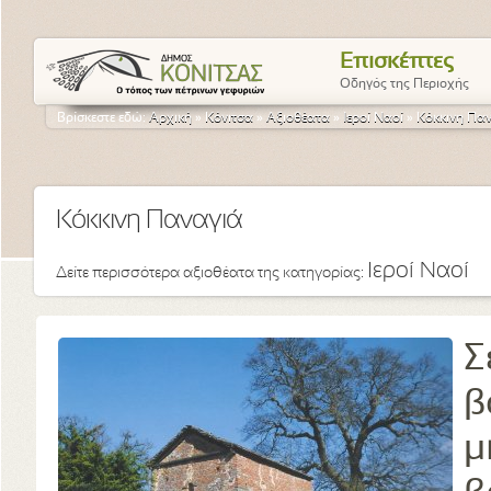
Επισκέπτες
Οδηγός της Περιοχής
Βρίσκεστε εδώ:
Αρχική
»
Κόνιτσα
»
Αξιοθέατα
»
Ιεροί Ναοί
»
Κόκκινη Πα
Κόκκινη Παναγιά
Ιεροί Ναοί
Δείτε περισσότερα αξιοθέατα της κατηγορίας:
Σ
β
μ