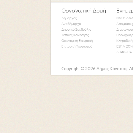
Οργανωτική Δομή
Ενημέ
Δήμαρχος
Νέα & Δελ
Αντιδήμαρχοι
Αποφάσεις
Δημοτικό Συμβούλιο
Διαγωνισμ
Τοπικές Κοινότητες
Προκηρύξε
Οικονομική Επιτροπή
Κληροδοτή
Επιτροπή Τουρισμού
ΕΣΠΑ 2014
ΔΙΑΦΟΡΑ 
Copyright © 2026 Δήμος Κόνιτσας. All