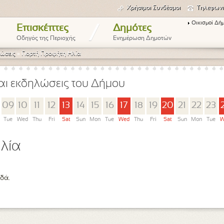
Χρήσιμοι Συνδέσμοι
Τηλεφωνι
Οικισμοί Δή
/
Επισκέπτες
Δημότες
Οδηγός της Περιοχής
Ενημέρωση Δημοτών
ώσεις
»
Γιορτή Προφήτη Ηλία
αι εκδηλώσεις του Δήμου
09
10
11
12
13
14
15
16
17
18
19
20
21
22
23
Tue
Wed
Thu
Fri
Sat
Sun
Mon
Tue
Wed
Thu
Fri
Sat
Sun
Mon
Tue
W
λία
δά.