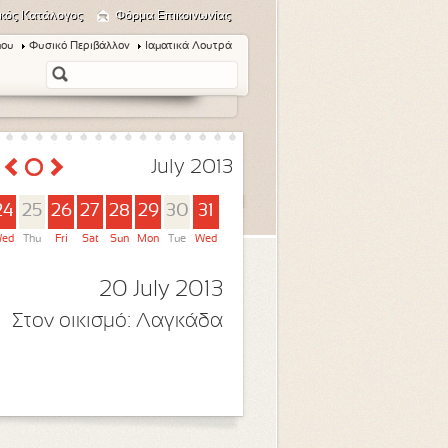
κός Κατάλογος
Φόρμα Επικοινωνίας
μου
Φυσικό Περιβάλλον
Ιαματικά Λουτρά
July 2013
24
25
26
27
28
29
30
31
ed
Thu
Fri
Sat
Sun
Mon
Tue
Wed
20 July 2013
Στον οικισμό:
Λαγκάδα