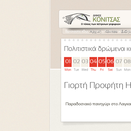
Βρίσκεστε εδώ:
Αρχική
»
Κόνιτσα
»
Εκδηλ
Πολιτιστικά δρώμενα κ
01
02
03
04
05
06
07
08
Mon
Tue
Wed
Thu
Fri
Sat
Sun
Mon
Γιορτή Προφήτη Η
Παραδοσιακό πανηγύρι στο Λαγκα