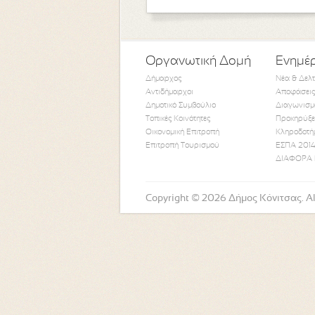
Οργανωτική Δομή
Ενημέ
Δήμαρχος
Νέα & Δελ
Αντιδήμαρχοι
Αποφάσεις
Δημοτικό Συμβούλιο
Διαγωνισμ
Τοπικές Κοινότητες
Προκηρύξε
Οικονομική Επιτροπή
Κληροδοτή
Επιτροπή Τουρισμού
ΕΣΠΑ 2014
ΔΙΑΦΟΡΑ 
Copyright © 2026 Δήμος Κόνιτσας. All