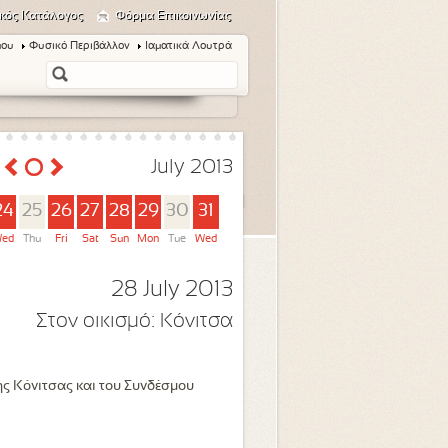
κός Κατάλογος
Φόρμα Επικοινωνίας
μου
Φυσικό Περιβάλλον
Ιαματικά Λουτρά
July 2013
24
25
26
27
28
29
30
31
ed
Thu
Fri
Sat
Sun
Mon
Tue
Wed
28 July 2013
Στον οικισμό:
Κόνιτσα
ης Κόνιτσας και του Συνδέσμου