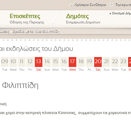
Χρήσιμοι Συνδέσμοι
Τηλεφωνι
Οικισμοί Δή
/
Επισκέπτες
Δημότες
Οδηγός της Περιοχής
Ενημέρωση Δημοτών
ώσεις
»
Βραδιά με το Νίκο Φιλιππίδη
αι εκδηλώσεις του Δήμου
09
10
11
12
13
14
15
16
17
18
19
20
21
22
23
Tue
Wed
Thu
Fri
Sat
Sun
Mon
Tue
Wed
Thu
Fri
Sat
Sun
Mon
Tue
W
 Φιλιππίδη
ική
αι χορό στην κεντρική πλατεία Κόνιτσας, συμμετέχουν τα χορευτικά τ