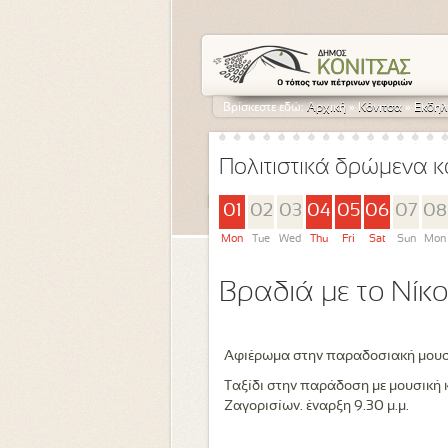
Βρίσκεστε εδώ:
Αρχική
»
Κόνιτσα
»
Εκδηλ
Πολιτιστικά δρώμενα κ
01
02
03
04
05
06
07
08
Mon
Tue
Wed
Thu
Fri
Sat
Sun
Mon
Βραδιά με το Νίκο
Αφιέρωμα στην παραδοσιακή μουσ
Ταξίδι στην παράδοση με μουσική κ
Ζαγορισίων. έναρξη 9.30 μ.μ.