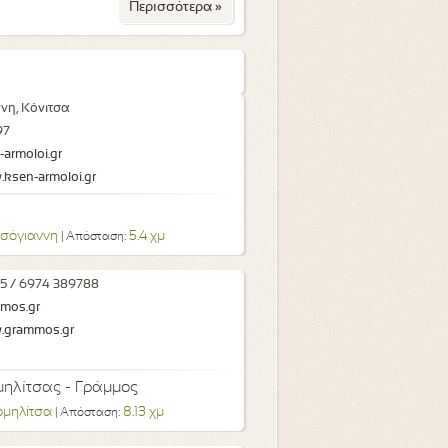
Περισσότερα »
νη, Κόνιτσα
97
armoloi.gr
.ksen-armoloi.gr
σόγιαννη
5.4 χμ
| Απόσταση:
5 / 6974 389788
mos.gr
w.grammos.gr
ηλίτσας - Γράμμος
ομηλίτσα
8.13 χμ
| Απόσταση: