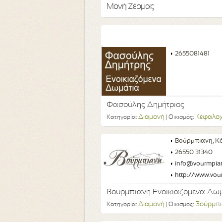
Μονή Ζέρμας
2655081481
Φασούλης Δημήτριος
Διαμονή
Κεφαλο
Κατηγορία:
| Οικισμός:
Βούρμπιανη, Κ
26550 31340
info@vourmpian
http://www.vour
Βούρμπιανη Ενοικιαζόμενα Δωμά
Διαμονή
Βούρμπι
Κατηγορία:
| Οικισμός: