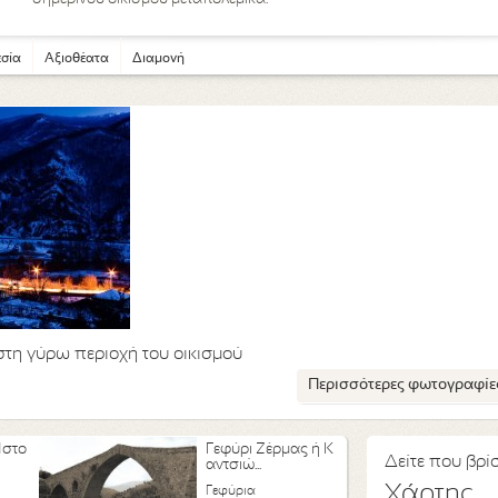
σία
Αξιοθέατα
Διαμονή
 στη γύρω περιοχή του οικισμού
Περισσότερες φωτογραφίε
Ιστο
Γεφύρι Ζέρμας ή Κ
Δείτε που βρίσ
αντσιώ...
Χάρτης
Γεφύρια