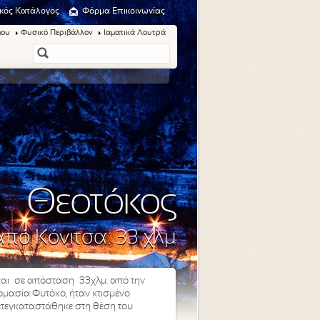
κός Κατάλογος
Φόρμα Επικοινωνίας
μου
Φυσικό Περιβάλλον
Ιαματικά Λουτρά
Θεοτόκος
πό Κόνιτσα: 33 χλμ
 και σε απόσταση 33χλμ. από την
ομασία Φυτόκο, ήταν κτισμένο
ετεγκαταστάθηκε στη θέση του