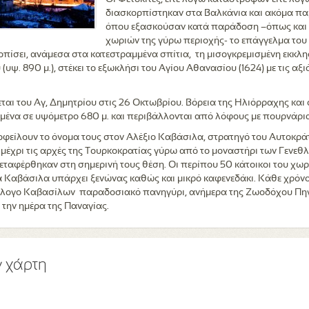
διασκορπίστηκαν στα Βαλκάνια και ακόμα παρ
όπου εξασκούσαν κατά παράδοση –όπως και ο
χωριών της γύρω περιοχής- το επάγγελμα του 
τοπίσει, ανάμεσα στα κατεστραμμένα σπίτια, τη μισογκρεμισμένη εκκλη
υψ. 890 μ.), στέκει το εξωκλήσι του Αγίου Αθανασίου (1624) με τις αξ
εται του Αγ, Δημητρίου στις 26 Οκτωβρίου. Βόρεια της Ηλιόρραχης και
σμένα σε υψόμετρο 680 μ. και περιβάλλονται από λόφους με πουρνάρια
φείλουν το όνομα τους στον Αλέξιο Καβάσιλα, στρατηγό του Αυτοκρά
να μέχρι τις αρχές της Τουρκοκρατίας γύρω από το μοναστήρι των Γενεθ
μεταφέρθηκαν στη σημερινή τους θέση. Οι περίπου 50 κάτοικοι του χω
α Καβάσιλα υπάρχει ξενώνας καθώς και μικρό καφενεδάκι. Κάθε χρόν
ύλλογο Καβασίλων παραδοσιακό πανηγύρι, ανήμερα της Ζωοδόχου Πηγ
 την ημέρα της Παναγίας.
ν χάρτη