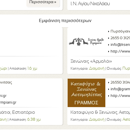
Περισσότερα »
Ι. Ν. Αγίου Νικολάου
Εμφάνιση περισσότερων
Πυρσόγιαν
2655 0 312
info@ksen-
http://www
Ξενώνας «Αρμολόι»
χώρι
1.6 χμ
Διαμονή
Πυρ
| Απόσταση:
Κατηγορία:
| Οικισμός:
όνιτσας
26550 3134
info@gram
i.gr
http://ww
mpiani.gr
τια, Εστιατόριο
Καταφύγιο & Ξενώνας Αετομ
ανη
6.38 χμ
Διαμονή
Αετ
| Απόσταση:
Κατηγορία:
| Οικισμός: