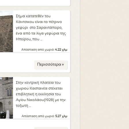
Σήμα κατατεθέν του
Κάντσικου είναι το πέτρινο
γεφύρι στο Σαραντάπορο,
ένα από τα λίγα γεφύρια της
Ηπείρου, που ...
Απόσταση από χωριό:
4.22 χλμ
Περισσότερα »
Στην κεντρική πλατεία του
χωριού Καστανέα στέκεται
επιβλητική η εκκλησία του
Αγίου Νικολάου(1928) με την
τοξωτή ...
Απόσταση από χωριό:
5.27 χλμ