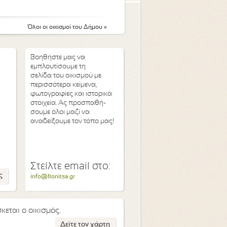
Όλοι οι οικισμοί του Δήμου »
Βοηθήστε μας να
εμπλουτίσουμε τη
σελίδα του οικισμού με
περισσότερα κείμενα,
φωτογραφίες και ιστορικά
στοιχεία. Ας προσπαθή-
σουμε όλοι μαζί να
αναδείξουμε τον τόπο μας!
Στείλτε email στο:
ς
info@konitsa.gr
κεται ο οικισμός.
Δείτε τον χάρτη