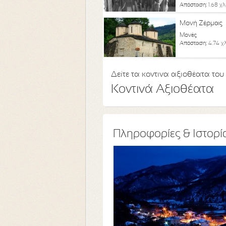
Απόσταση:
1.68 χλ
Μονή Ζέρμας
Μονές
Απόσταση:
4.74 χ
Δείτε τα κοντινα αξιοθέατα του
Κοντινά Αξιοθέατα
Πληροφορίες & Ιστορί