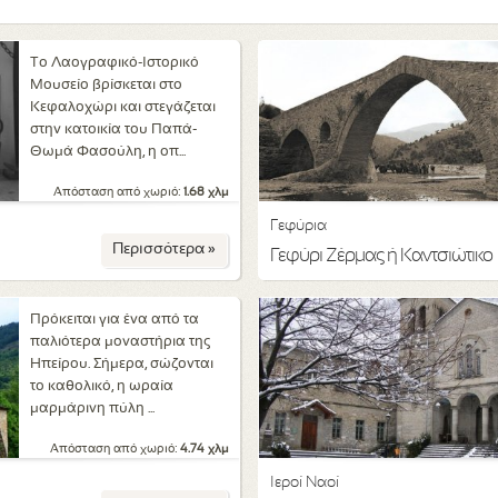
Το Λαογραφικό-Ιστορικό
Μουσείο βρίσκεται στο
Κεφαλοχώρι και στεγάζεται
στην κατοικία του Παπά-
Θωμά Φασούλη, η οπ...
Απόσταση από χωριό:
1.68 χλμ
Γεφύρια
Περισσότερα »
Γεφύρι Ζέρμας ή Καντσιώτικο
Πρόκειται για ένα από τα
παλιότερα μοναστήρια της
Ηπείρου. Σήμερα, σώζονται
το καθολικό, η ωραία
μαρμάρινη πύλη ...
Απόσταση από χωριό:
4.74 χλμ
Ιεροί Ναοί