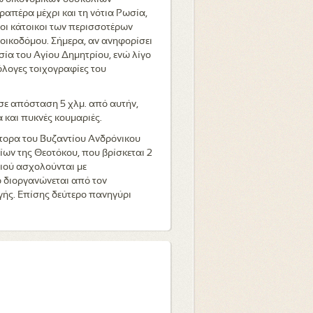
απέρα μέχρι και τη νότια Ρωσία,
ι κάτοικοι των περισσοτέρων
οικοδόμου. Σήμερα, αν ανηφορίσει
σία του Αγίου Δημητρίου, ενώ λίγο
ιόλογες τοιχογραφίες του
 σε απόσταση 5 χλμ. από αυτήν,
 και πυκνές κουμαριές.
τορα του Βυζαντίου Ανδρόνικου
λίων της Θεοτόκου, που βρίσκεται 2
ριού ασχολούνται με
ο διοργανώνεται από τον
ής. Επίσης δεύτερο πανηγύρι