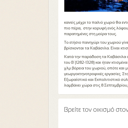
κανείς μέχρι το παλιό χωριό θα εν
πιο πέρα, στην κορυφή ενός λόφου (
παρατημένες στη μοίρα τους.
Το ετήσιο πανηγύρι του χωριού γίν
βρίσκονται τα Καβάσιλα. Είναι κτι
Κατά την παράδοση τα Καβάσιλα ο
του Β΄(1282-1328) και ήταν κτισμέ
χλμ βόρεια του χωριού, οπότε και 
γεωργοκτηνοτροφικές εργασίες. Στ
Εξωραϊστικό και Εκπολιτιστικό σ
λαμβάνει χώρα στις 8 Σεπτεμβρίου,
Βρείτε τον οικισμό στο