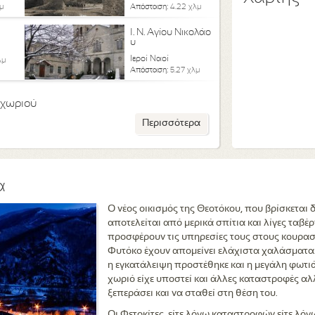
μ
Απόσταση:
4.22 χλμ
Ι. Ν. Αγίου Νικολάο
υ
Ιεροί Ναοί
λμ
Απόσταση:
5.27 χλμ
 χωριού
Περισσότερα
α
Ο νέος οικισμός της Θεοτόκου, που βρίσκεται
αποτελείται από μερικά σπίτια και λίγες ταβ
προσφέρουν τις υπηρεσίες τους στους κουρασ
Φυτόκο έχουν απομείνει ελάχιστα χαλάσματα.
η εγκατάλειψη προστέθηκε και η μεγάλη φωτιά
χωριό είχε υποστεί και άλλες καταστροφές αλ
ξεπεράσει και να σταθεί στη θέση του.
Οι Φετοκίτες, είτε λόγω καταστροφών είτε λό