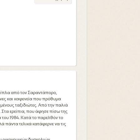
 δίπλα από τον Σαραντάπορο,
έρνες και καφενεία που πρόθυμα
μένους ταξιδιώτες. Από την παλιά
 Στα ερείπια, που άφησε πίσω της
 του 1984. Κατά το παρελθόν το
λά πάντα τελικά κατάφερνε να τις
γω οικονομικών δυσκολιών