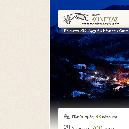
Βρίσκεστε εδώ:
Αρχική
»
Κόνιτσα
»
Οικισ
33
Πληθυσμός:
κάτοικοι
700
Υψόμετρο:
μέτρα