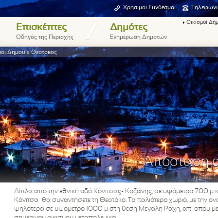
Χρήσιμοι Συνδέσμοι
Τηλεφωνι
Οικισμοί Δή
/
Επισκέπτες
Δημότες
Οδηγός της Περιοχής
Ενημέρωση Δημοτών
μοί Δήμου
»
Θεοτόκος
Απόσταση α
Δίπλα από την εθνική οδό Κόνιτσας- Κοζάνης, σε υψόμετρο 700 μ
Κόνιτσα θα συναντήσετε τη Θεοτόκο. Το παλιότερο χωριό, με την ον
ψηλότερα σε υψόμετρο 1000 μ στη θέση Μεγάλη Ράχη, απ’ όπου μ
σημερινού οικισμού μεταπολεμικά.