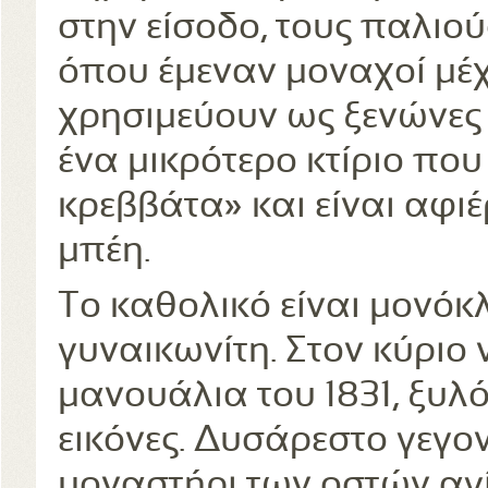
στην είσοδο, τους παλιο
όπου έμεναν μοναχοί μέχ
χρησιμεύουν ως ξενώνες 
ένα μικρότερο κτίριο πο
κρεββάτα» και είναι αφ
μπέη.
Το καθολικό είναι μονόκλ
γυναικωνίτη. Στον κύριο
μανουάλια του 1831, ξυλ
εικόνες. Δυσάρεστο γεγο
μοναστήρι των οστών αγί