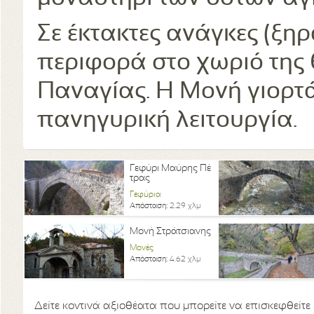
Σε έκτακτες ανάγκες (ξηρ
περιφορά στο χωριό της
Παναγίας. Η Μονή γιορτάζ
πανηγυρική λειτουργία.
Γεφύρι Μαύρης Πέ
τρας
Γεφύρια
Απόσταση:
2.29 χλμ
Μονή Στράτσιανης
Μονές
Απόσταση:
4.62 χλμ
Δείτε κοντινά αξιοθέατα που μπορείτε να επισκεφθείτε