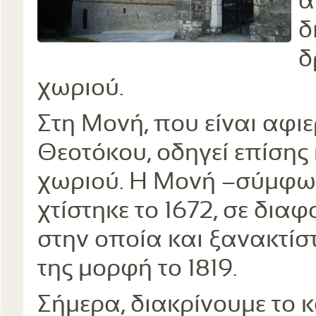
α
δ
δ
χωριού.
Στη Μονή, που είναι αφι
Θεοτόκου, οδηγεί επίσης
χωριού. Η Μονή –σύμφων
χτίστηκε το 1672, σε δια
στην οποία και ξανακτίσ
της μορφή το 1819.
Σήμερα, διακρίνουμε το 