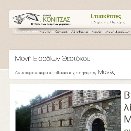
Επισκέπτες
Οδηγός της Περιοχής
Βρίσκεστε εδώ:
Αρχική
»
Κόνιτσα
»
Αξιοθέατα
»
Μονές
»
Μονή Εισοδίων
Μονή Εισοδίων Θεοτόκου
Μονές
Δείτε περισσότερα αξιοθέατα της κατηγορίας:
Β
λ
Μ