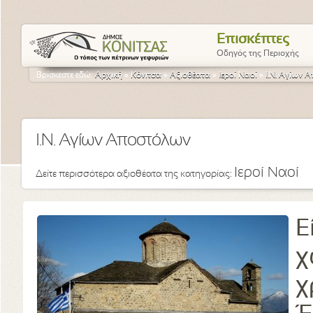
Επισκέπτες
Οδηγός της Περιοχής
Βρίσκεστε εδώ:
Αρχική
»
Κόνιτσα
»
Αξιοθέατα
»
Ιεροί Ναοί
»
Ι.Ν. Αγίων 
Ι.Ν. Αγίων Αποστόλων
Ιεροί Ναοί
Δείτε περισσότερα αξιοθέατα της κατηγορίας:
Ε
χ
χ