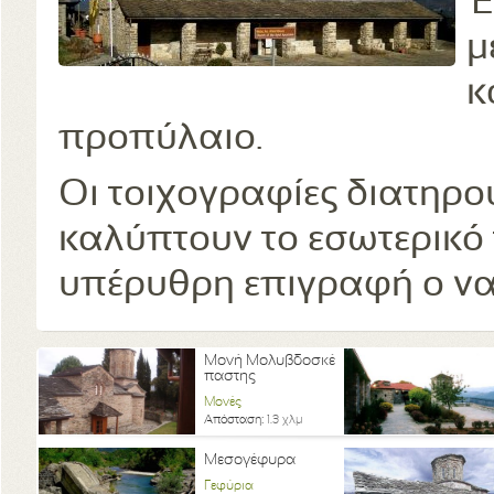
Έ
μ
κ
προπύλαιο.
Οι τοιχογραφίες διατηρο
καλύπτουν το εσωτερικό 
υπέρυθρη επιγραφή ο ναό
Μονή Μολυβδοσκέ
παστης
Μονές
Απόσταση:
1.3 χλμ
Μεσογέφυρα
Γεφύρια