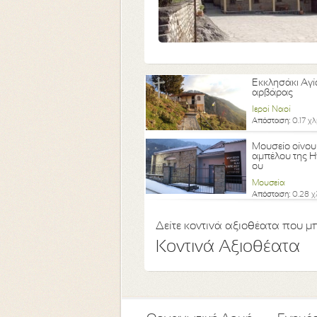
Εκκλησάκι Αγί
αρβάρας
Ιεροί Ναοί
Απόσταση:
0.17 χλ
Μουσείο οίνου
αμπέλου της Η
ου
Μουσεία
Απόσταση:
0.28 χ
Δείτε κοντινά αξιοθέατα που μπ
Κοντινά Αξιοθέατα