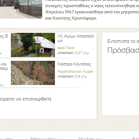
συνεχείς προσπάθειες ο ναός τελειοποιήθηκε κ
Απριλίου 1967 εγκαινιάσθηκε από τον μητροπ
και Κονίτσης Χριστόφορο.
ας Β
Ι.Ν. Αγίων Αποστόλ
ων
Εντοπίστε το 
Ιεροί Ναοί
Πρόσβα
μ
Απόσταση:
0.27 χλμ
 και
Κάστρο Κόνιτσας
πείρ
Αρχαιολογικοί Χώροι
Απόσταση:
0.3 χλμ
λμ
ορείτε να επισκεφθείτε