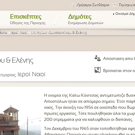
Χρήσιμοι Συνδέσμοι
Τηλεφωνι
Οικισμοί Δή
/
Επισκέπτες
Δημότες
Οδηγός της Περιοχής
Ενημέρωση Δημοτών
έατα
»
Ιεροί Ναοί
»
Ι.Ν. Αγίων Κωνσταντίνου & Ελένης
Απόσταση απο 
ου & Ελένης
Βρίσκεται στον ο
Ιεροί Ναοί
τηγορίας:
Η ενορία της Κάτω Κόνιτσας αντιμετώπιζε δυσκ
Αποστόλων ήταν σε απόμερο σημείο. Έτσι πάρθ
ναός. Την άνοιξη του 1954 σε οικόπεδο που δώ
πρώτες εργασίες. Τότε πουλήθηκαν όλα τα χωρ
200 στρέμματα για να καλυφθούν οι δαπάνες.
Τον Δεκέμβριο του 1965 όταν τοποθετήθηκε εφη
Αθανάσιος Οικονόμου είχαν ολοκληρωθεί οι εργ