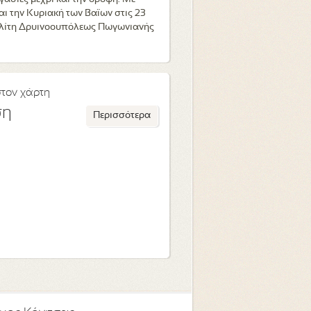
αι την Κυριακή των Βαϊων στις 23
ολίτη Δρυινοουπόλεως Πωγωνιανής
στον χάρτη
ση
Περισσότερα