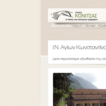
Βρίσκεστε εδώ:
Αρχική
»
Κόνιτσα
»
Αξιοθ
Ι.Ν. Αγίων Κωνσταντίν
Δείτε περισσότερα αξιοθέατα της κα