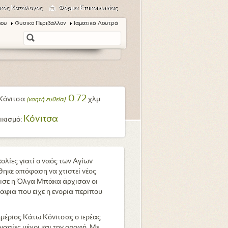
κός Κατάλογος
Φόρμα Επικοινωνίας
μου
Φυσικό Περιβάλλον
Ιαματικά Λουτρά
0.72
Κόνιτσα
:
χλμ
(νοητή ευθεία)
Κόνιτσα
ικισμό:
ολίες γιατί ο ναός των Αγίων
ηκε απόφαση να χτιστεί νέος
ρισε η Όλγα Μπάκα άρχισαν οι
άφια που είχε η ενορία περίπου
μέριος Κάτω Κόνιτσας ο ιερέας
ασίες μέχρι και την οροφή. Με