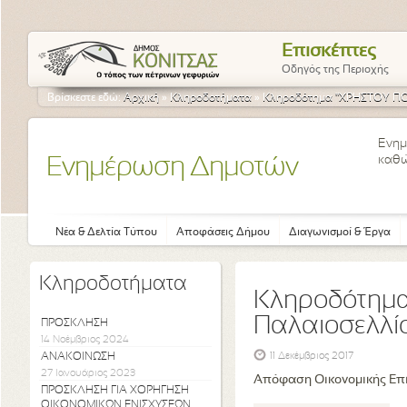
Επισκέπτες
Οδηγός της Περιοχής
Βρίσκεστε εδώ:
Αρχική
»
Κληροδοτήματα
»
Κληροδότημα "ΧΡΗΣΤΟΥ ΠΟΥ
Ενημ
καθώ
Ενημέρωση Δημοτών
Νέα & Δελτία Τύπου
Αποφάσεις Δήμου
Διαγωνισμοί & Έργα
Κληροδοτήματα
Κληροδότημα
Παλαιοσελλί
ΠΡΟΣΚΛΗΣΗ
14 Νοέμβριος 2024
ΑΝΑΚΟΙΝΩΣΗ
11 Δεκέμβριος 2017
27 Ιανουάριος 2023
Απόφαση Οικονομικής Επ
ΠΡΟΣΚΛΗΣΗ ΓΙΑ ΧΟΡΗΓΗΣΗ
ΟΙΚΟΝΟΜΙΚΩΝ ΕΝΙΣΧΥΣΕΩΝ