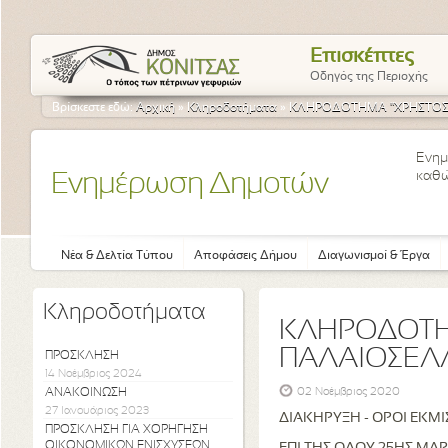
Επισκέπτες
Οδηγός της Περιοχής
Βρίσκεστε εδώ:
Αρχική
»
Κληροδοτήματα
»
ΚΛΗΡΟΔΟΤΗΜΑ "ΧΡΗΣΤΟΣ
Ενημ
καθώ
Ενημέρωση Δημοτών
Νέα & Δελτία Τύπου
Αποφάσεις Δήμου
Διαγωνισμοί & Έργα
Κληροδοτήματα
ΚΛΗΡΟΔΟΤΗ
ΠΑΛΑΙΟΣΕΛ
ΠΡΟΣΚΛΗΣΗ
14 Νοέμβριος 2024
ΑΝΑΚΟΙΝΩΣΗ
02 Νοέμβριος 2020
27 Ιανουάριος 2023
ΔΙΑΚΗΡΥΞΗ - ΟΡΟΙ ΕΚΜ
ΠΡΟΣΚΛΗΣΗ ΓΙΑ ΧΟΡΗΓΗΣΗ
ΟΙΚΟΝΟΜΙΚΩΝ ΕΝΙΣΧΥΣΕΩΝ