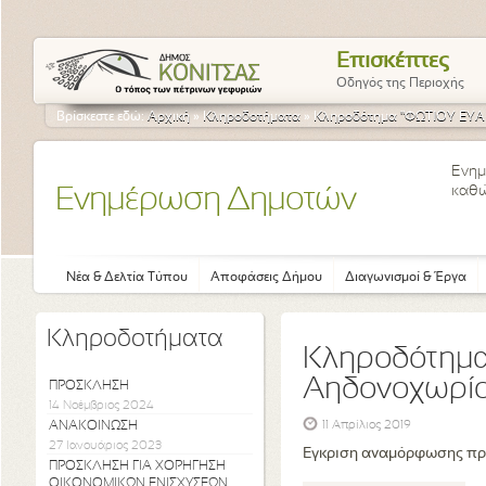
Επισκέπτες
Οδηγός της Περιοχής
Βρίσκεστε εδώ:
Αρχική
»
Κληροδοτήματα
»
Κληροδότημα "ΦΩΤΙΟΥ ΕΥΑΓ
Ενημ
καθώ
Ενημέρωση Δημοτών
Νέα & Δελτία Τύπου
Αποφάσεις Δήμου
Διαγωνισμοί & Έργα
Κληροδοτήματα
Κληροδότημα
Αηδονοχωρί
ΠΡΟΣΚΛΗΣΗ
14 Νοέμβριος 2024
ΑΝΑΚΟΙΝΩΣΗ
11 Απρίλιος 2019
27 Ιανουάριος 2023
Εγκριση αναμόρφωσης π
ΠΡΟΣΚΛΗΣΗ ΓΙΑ ΧΟΡΗΓΗΣΗ
ΟΙΚΟΝΟΜΙΚΩΝ ΕΝΙΣΧΥΣΕΩΝ