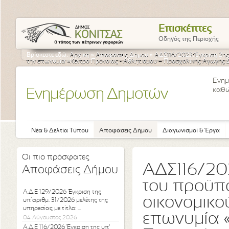
Επισκέπτες
Οδηγός της Περιοχής
Βρίσκεστε εδώ:
Αρχική
»
Αποφάσεις Δήμου
»
ΑΔΣ116/2023:Έγκριση 2ης
την επωνυμία «Κέντρο Πρόνοιας - Αθλητισμού – Προσχολικής Αγωγής Δ
Ενημ
καθώ
Ενημέρωση Δημοτών
Νέα & Δελτία Τύπου
Αποφάσεις Δήμου
Διαγωνισμοί & Έργα
Οι πιο πρόσφατες
ΑΔΣ116/20
Αποφάσεις Δήμου
του προϋπ
Α.Δ.Ε 129/2026 Έγκριση της
οικονομικο
υπ΄αριθμ. 31/2026 μελέτης της
υπηρεσίας με τίτλο: ...
επωνυμία «
04 Αύγουστος 2026
Α.Δ.Ε 116/2026 Έγκριση της υπ’