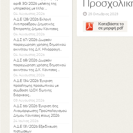
Προσχολική
αριθ. 30/2026 μελέτης της
υπηρεσίας με τίτλο: ...
04 Αύγουστος 2026
25 Οκτώβριος 2023
Α.Δ.Ε 128/2026 Εκλογή
Κατεβάστε το
Αντιπροέδρου Δημοτικής
σε μορφή pdf
Επιτροπής Δήμου Κόνιτσας
04 Αύγουστος 2026
Α.Δ.Σ 67/2026 Δωρεάν
παραχώρηση χρήσης δημοτικού
ακινήτου της Δ.Κ. Ηλιόρραχη...
04 Αύγουστος 2026
Α.Δ.Σ 68/2026 Δωρεάν
παραχώρηση χρήσης δημοτικού
ακινήτου της Δ.Κ. Κόνιτσας ...
04 Αύγουστος 2026
Α.Δ.Ε 134/2026 Έγκριση
πρόσληψης προσωπικού με
σύμβαση ΙΔΟΧ δίμηνης
διάρκειας...
03 Αύγουστος 2026
Α.Δ.Σ 66/2026 Έγκριση 6ης
Αναμόρφωσης Προϋπολογισμού
Δήμου Κόνιτσας έτους 2026
24 Ιούλιος 2026
Α.Δ.Ε 131/2026 Εξειδίκευση
πιστώσεων