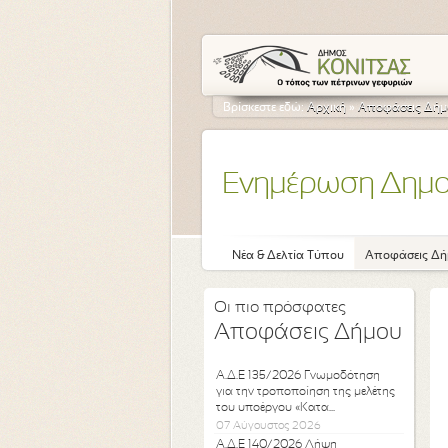
Βρίσκεστε εδώ:
Αρχική
»
Αποφάσεις Δήμ
Ενημέρωση Δημ
Νέα & Δελτία Τύπου
Αποφάσεις Δή
Οι πιο πρόσφατες
Αποφάσεις Δήμου
Α.Δ.Ε 135/2026 Γνωμοδότηση
για την τροποποίηση της μελέτης
του υποέργου «Κατα...
07 Αύγουστος 2026
Α.Δ.Ε 140/2026 Λήψη