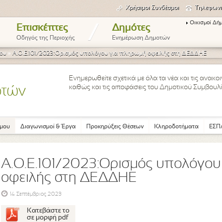
Χρήσιμοι Συνδέσμοι
Τηλεφωνι
Οικισμοί Δή
/
Επισκέπτες
Δημότες
Οδηγός της Περιοχής
Ενημέρωση Δημοτών
ου
»
Α.Ο.Ε.101/2023:Ορισμός υπολόγου για πληρωμή οφειλής στη ΔΕΔΔΗΕ
Ενημερωθείτε σχετικά με όλα τα νέα και τις ανακ
καθώς και τις αποφάσεις του Δημοτικού Συμβουλί
οτών
μου
Διαγωνισμοί & Έργα
Προκηρύξεις Θέσεων
Κληροδοτήματα
ΕΣΠΑ
Α.Ο.Ε.101/2023:Ορισμός υπολόγο
οφειλής στη ΔΕΔΔΗΕ
14 Σεπτέμβριος 2023
Κατεβάστε το
σε μορφή pdf