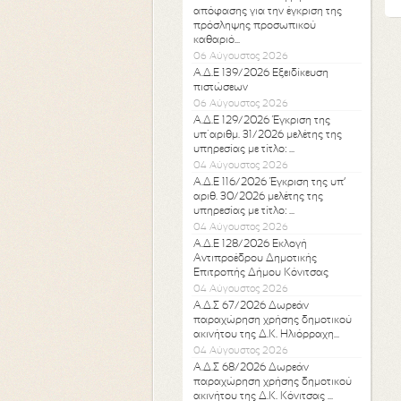
απόφασης για την έγκριση της
πρόσληψης προσωπικού
καθαριό...
06 Αύγουστος 2026
Α.Δ.Ε 139/2026 Εξειδίκευση
πιστώσεων
06 Αύγουστος 2026
Α.Δ.Ε 129/2026 Έγκριση της
υπ΄αριθμ. 31/2026 μελέτης της
υπηρεσίας με τίτλο: ...
04 Αύγουστος 2026
Α.Δ.Ε 116/2026 Έγκριση της υπ’
αριθ. 30/2026 μελέτης της
υπηρεσίας με τίτλο: ...
04 Αύγουστος 2026
Α.Δ.Ε 128/2026 Εκλογή
Αντιπροέδρου Δημοτικής
Επιτροπής Δήμου Κόνιτσας
04 Αύγουστος 2026
Α.Δ.Σ 67/2026 Δωρεάν
παραχώρηση χρήσης δημοτικού
ακινήτου της Δ.Κ. Ηλιόρραχη...
04 Αύγουστος 2026
Α.Δ.Σ 68/2026 Δωρεάν
παραχώρηση χρήσης δημοτικού
ακινήτου της Δ.Κ. Κόνιτσας ...