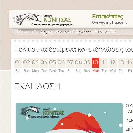
Επισκέπτες
Οδηγός της Περιοχής
Βρίσκεστε εδώ:
Αρχική
»
Κόνιτσα
»
Εκδηλώσεις
»
ΕΚΔΗΛΩΣΗ
Πολιτιστικά δρώμενα και εκδηλώσεις τ
01
02
03
04
05
06
07
08
09
10
11
12
13
14
Sat
Sun
Mon
Tue
Wed
Thu
Fri
Sat
Sun
Mon
Tue
Wed
Thu
Fri
ΕΚΔΗΛΩΣΗ
Ο Α
ΓΛ
ΚΕ
ΩΡΑ