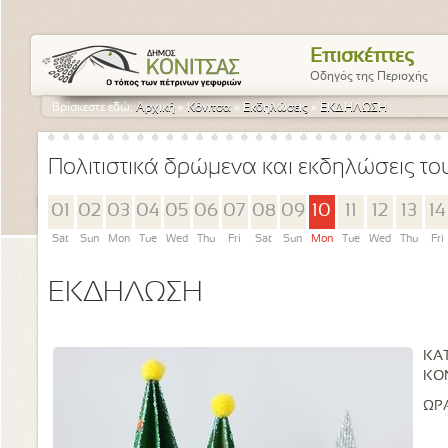
Επισκέπτες
Οδηγός της Περιοχής
Βρίσκεστε εδώ:
Αρχική
»
Κόνιτσα
»
Εκδηλώσεις
»
ΕΚΔΗΛΩΣΗ
Πολιτιστικά δρώμενα και εκδηλώσεις τ
01
02
03
04
05
06
07
08
09
10
11
12
13
14
Sat
Sun
Mon
Tue
Wed
Thu
Fri
Sat
Sun
Mon
Tue
Wed
Thu
Fri
ΕΚΔΗΛΩΣΗ
ΚΑΤ
ΚΟ
ΩΡΑ