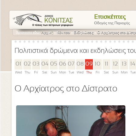
Επισκέπτες
Οδηγός της Περιοχής
Βρίσκεστε εδώ:
Αρχική
»
Κόνιτσα
»
Εκδηλώσεις
»
Ο Αρχίατρος στο Δίστ
Πολιτιστικά δρώμενα και εκδηλώσεις τ
01
02
03
04
05
06
07
08
09
10
11
12
13
14
Wed
Thu
Fri
Sat
Sun
Mon
Tue
Wed
Thu
Fri
Sat
Sun
Mon
Tue
Ο Αρχίατρος στο Δίστρατο