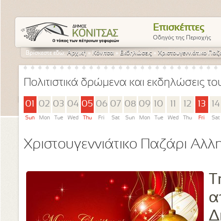
Επισκέπτες
Οδηγός της Περιοχής
Βρίσκεστε εδώ:
Αρχική
»
Κόνιτσα
»
Εκδηλώσεις
»
Χριστουγεννιάτικο Πα
Πολιτιστικά δρώμενα και εκδηλώσεις τ
01
02
03
04
05
06
07
08
09
10
11
12
13
14
Sun
Mon
Tue
Wed
Thu
Fri
Sat
Sun
Mon
Tue
Wed
Thu
Fri
Sat
Χριστουγεννιάτικο Παζάρι Αλλ
Τ
α
Δ